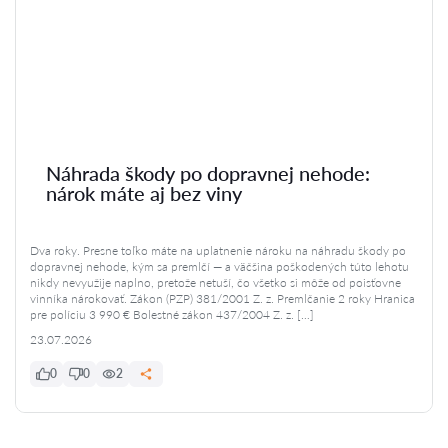
Náhrada škody po dopravnej nehode:
nárok máte aj bez viny
Dva roky. Presne toľko máte na uplatnenie nároku na náhradu škody po
dopravnej nehode, kým sa premlčí — a väčšina poškodených túto lehotu
nikdy nevyužije naplno, pretože netuší, čo všetko si môže od poisťovne
vinníka nárokovať. Zákon (PZP) 381/2001 Z. z. Premlčanie 2 roky Hranica
pre políciu 3 990 € Bolestné zákon 437/2004 Z. z. […]
23.07.2026
0
0
2