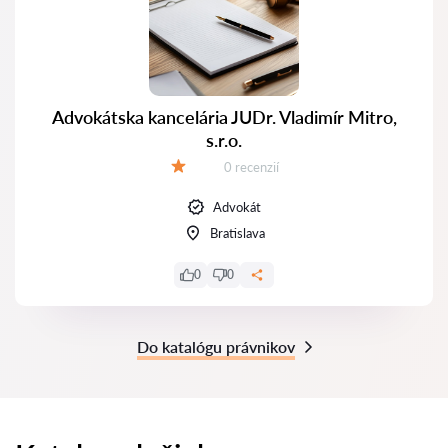
Advokátska kancelária JUDr. Vladimír Mitro,
s.r.o.
Recenzií:
0 recenzií
Hodnotenie:
Advokát
Bratislava
0
0
Do katalógu právnikov