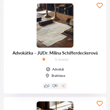
Advokátka – JUDr. Milina Schifferdeckerová
Recenzií:
0 recenzií
Hodnotenie:
Advokát
Bratislava
0
0