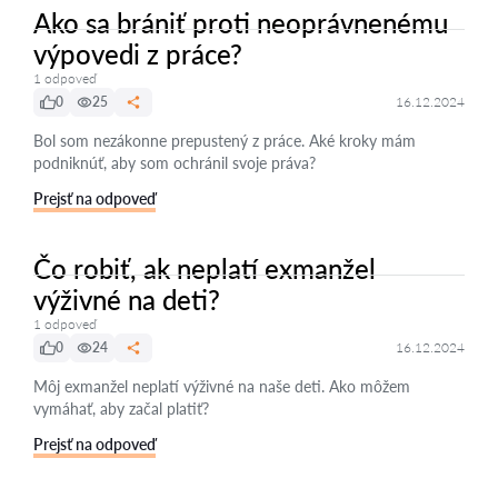
Ako sa brániť proti neoprávnenému
výpovedi z práce?
1 odpoveď
0
25
16.12.2024
Bol som nezákonne prepustený z práce. Aké kroky mám
podniknúť, aby som ochránil svoje práva?
Prejsť na odpoveď
Čo robiť, ak neplatí exmanžel
výživné na deti?
1 odpoveď
0
24
16.12.2024
Môj exmanžel neplatí výživné na naše deti. Ako môžem
vymáhať, aby začal platiť?
Prejsť na odpoveď