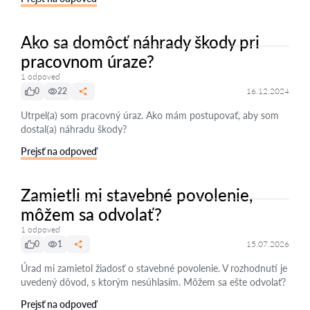
Ako sa domôcť náhrady škody pri
pracovnom úraze?
1 odpoveď
0
22
16.12.2024
Utrpel(a) som pracovný úraz. Ako mám postupovať, aby som
dostal(a) náhradu škody?
Prejsť na odpoveď
Zamietli mi stavebné povolenie,
môžem sa odvolať?
1 odpoveď
0
1
15.07.2026
Úrad mi zamietol žiadosť o stavebné povolenie. V rozhodnutí je
uvedený dôvod, s ktorým nesúhlasím. Môžem sa ešte odvolať?
Prejsť na odpoveď