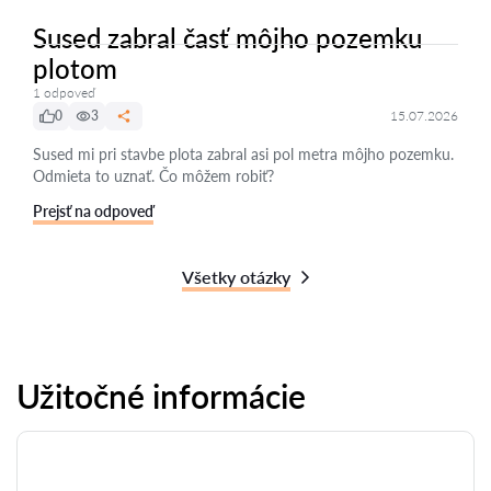
Sused zabral časť môjho pozemku
plotom
1 odpoveď
0
3
15.07.2026
Sused mi pri stavbe plota zabral asi pol metra môjho pozemku.
Odmieta to uznať. Čo môžem robiť?
Prejsť na odpoveď
Všetky otázky
Užitočné informácie