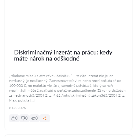
Diskriminačný inzerát na prácu: kedy
máte nárok na odškodné
„Hľadáme mladú a atraktívnu čašníčku“ — takýto inzerát nie je len
nevkusný, je nezákonný. Zamestnávateľovi za neho hrozí pokuta až do
100 000 €, no málokto vie, že aj samotný uchádzač, ktorý sa naň
neprihlásil, môže žiadať súd o peňažné zadosťučinenie. Zákon o službách
zamestnanosti5/2004 Z. z., § 62 Antidiskriminačný zákon365/2004 Z. z.
Max. pokuta […]
8.08.2026
0
0
0