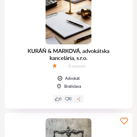
KURÁŇ & MARKOVÁ, advokátska
kancelária, s.r.o.
Recenzií:
0 recenzií
Hodnotenie:
Advokát
Bratislava
0
0