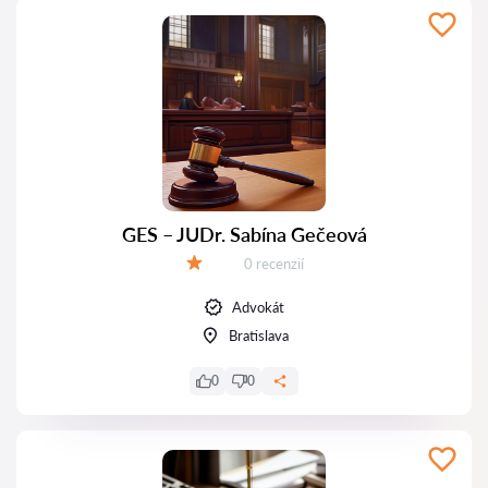
GES – JUDr. Sabína Gečeová
Recenzií:
0 recenzií
Hodnotenie:
Advokát
Bratislava
0
0