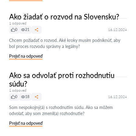
Ako žiadať o rozvod na Slovensku?
1 odpoveď
0
21
16.12.2024
Chcem požiadať o rozvod. Aké kroky musím podniknúť, aby
bol proces rozvodu správny a legálny?
Prejsť na odpoveď
Ako sa odvolať proti rozhodnutiu
súdu?
1 odpoveď
0
18
16.12.2024
Som nespokojný(á) s rozhodnutím súdu. Ako sa môžem
odvolať, aby som zmenil(a) rozhodnutie?
Prejsť na odpoveď