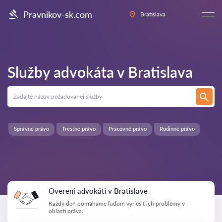
Pravnikov-sk.com
Bratislava
Služby advokáta v
Bratislava
Správne právo
Trestné právo
Pracovné právo
Rodinné právo
Overení advokáti v Bratislave
Každý deň pomáhame ľuďom vyriešiť ich problémy v
oblasti práva.