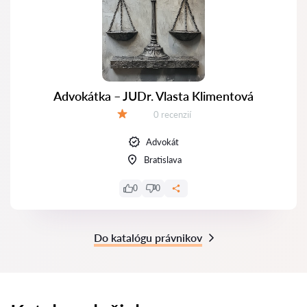
Advokátka – JUDr. Vlasta Klimentová
Recenzií:
0 recenzií
Hodnotenie:
Advokát
Bratislava
0
0
Do katalógu právnikov