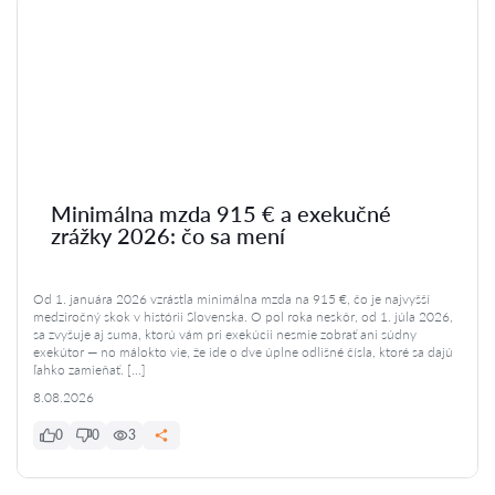
Minimálna mzda 915 € a exekučné
zrážky 2026: čo sa mení
Od 1. januára 2026 vzrástla minimálna mzda na 915 €, čo je najvyšší
medziročný skok v histórii Slovenska. O pol roka neskôr, od 1. júla 2026,
sa zvyšuje aj suma, ktorú vám pri exekúcii nesmie zobrať ani súdny
exekútor — no málokto vie, že ide o dve úplne odlišné čísla, ktoré sa dajú
ľahko zamieňať. […]
8.08.2026
0
0
3