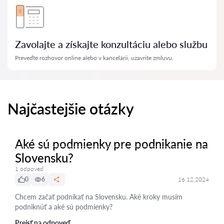
Zavolajte a získajte konzultáciu alebo službu
Preveďte rozhovor online alebo v kancelárii, uzavrite zmluvu.
Najčastejšie otázky
Aké sú podmienky pre podnikanie na
Slovensku?
1 odpoveď
0
6
16.12.2024
Chcem začať podnikať na Slovensku. Aké kroky musím
podniknúť a aké sú podmienky?
Prejsť na odpoveď