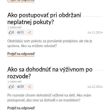
Ako postupovať pri obdržaní
neplatnej pokuty?
1 odpoveď
0
15
16.12.2024
Obdržal(a) som pokutu za porušenie predpisov, ale nie je
správna. Ako sa môžem odvolať?
Prejsť na odpoveď
Ako sa dohodnúť na výživnom po
rozvode?
1 odpoveď
0
28
16.12.2024
Po rozvode chcem dohodnúť výživné na deti. Ako mám
postupovať, aby sme sa dohodli s ex-manželom?
Prejsť na odpoveď