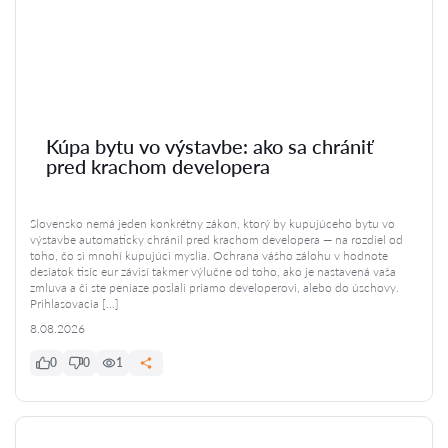
Kúpa bytu vo výstavbe: ako sa chrániť
pred krachom developera
Slovensko nemá jeden konkrétny zákon, ktorý by kupujúceho bytu vo
výstavbe automaticky chránil pred krachom developera — na rozdiel od
toho, čo si mnohí kupujúci myslia. Ochrana vášho zálohu v hodnote
desiatok tisíc eur závisí takmer výlučne od toho, ako je nastavená vaša
zmluva a či ste peniaze poslali priamo developerovi, alebo do úschovy.
Prihlasovacia […]
8.08.2026
0
0
1