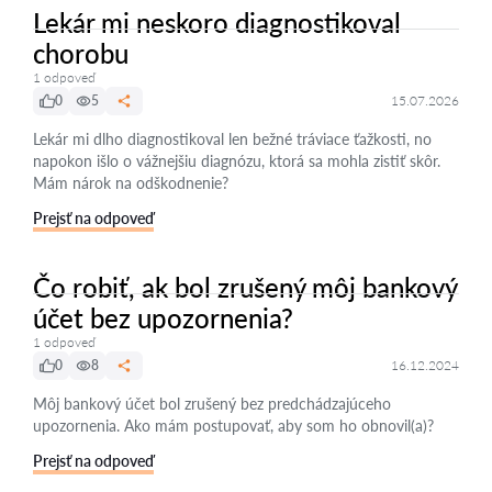
Lekár mi neskoro diagnostikoval
chorobu
1 odpoveď
0
5
15.07.2026
Lekár mi dlho diagnostikoval len bežné tráviace ťažkosti, no
napokon išlo o vážnejšiu diagnózu, ktorá sa mohla zistiť skôr.
Mám nárok na odškodnenie?
Prejsť na odpoveď
Čo robiť, ak bol zrušený môj bankový
účet bez upozornenia?
1 odpoveď
0
8
16.12.2024
Môj bankový účet bol zrušený bez predchádzajúceho
upozornenia. Ako mám postupovať, aby som ho obnovil(a)?
Prejsť na odpoveď