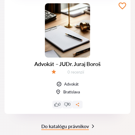
Advokát – JUDr. Juraj Boroš
Recenzií:
0 recenzií
Hodnotenie:
Advokát
Bratislava
0
0
Do katalógu právnikov