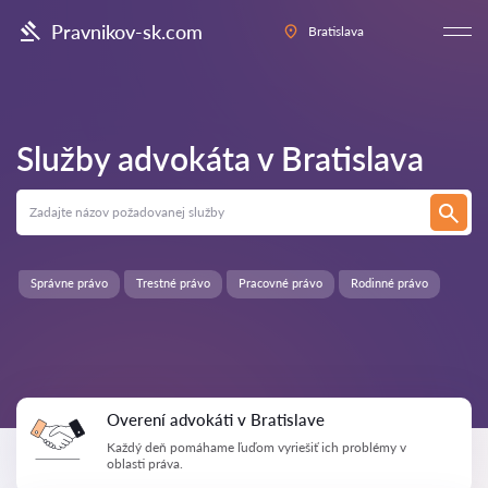
Pravnikov-sk.com
Bratislava
Služby advokáta v
Bratislava
Správne právo
Trestné právo
Pracovné právo
Rodinné právo
Overení advokáti v Bratislave
Každý deň pomáhame ľuďom vyriešiť ich problémy v
oblasti práva.