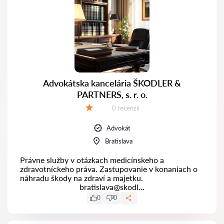
Advokátska kancelária ŠKODLER &
PARTNERS, s. r. o.
Recenzií:
0 recenzií
Hodnotenie:
Advokát
Bratislava
Právne služby v otázkach medicínskeho a
zdravotníckeho práva. Zastupovanie v konaniach o
náhradu škody na zdraví a majetku.
bratislava@skodl...
0
0