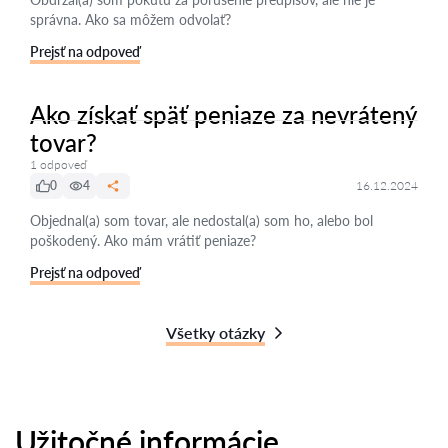
správna. Ako sa môžem odvolať?
Prejsť na odpoveď
Ako získať späť peniaze za nevrátený
tovar?
1 odpoveď
0
4
16.12.2024
Objednal(a) som tovar, ale nedostal(a) som ho, alebo bol
poškodený. Ako mám vrátiť peniaze?
Prejsť na odpoveď
Všetky otázky
Užitočné informácie