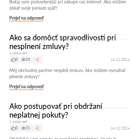
Bol(a) som podvedený(á) pri nákupe cez internet. Ako môžem
získať svoje peniaze späť?
Prejsť na odpoveď
Ako sa domôcť spravodlivosti pri
nesplnení zmluvy?
1 odpoveď
0
10
16.12.2024
Môj obchodný partner nesplnil zmluvu. Ako môžem vymáhať
plnenie zmluvy?
Prejsť na odpoveď
Ako postupovať pri obdržaní
neplatnej pokuty?
1 odpoveď
0
15
16.12.2024
Obdržal(a) som pokutu za porušenie predpisov, ale nie je