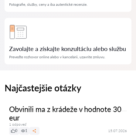
Fotografie, služby, ceny a iba autentické recenzie.
Zavolajte a získajte konzultáciu alebo službu
Preveďte rozhovor online alebo v kancelárii, uzavrite zmluvu.
Najčastejšie otázky
Obvinili ma z krádeže v hodnote 30
eur
1 odpoveď
0
1
15.07.2026