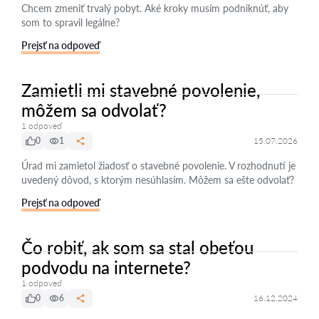
Chcem zmeniť trvalý pobyt. Aké kroky musím podniknúť, aby
som to spravil legálne?
Prejsť na odpoveď
Zamietli mi stavebné povolenie,
môžem sa odvolať?
1 odpoveď
0
1
15.07.2026
Úrad mi zamietol žiadosť o stavebné povolenie. V rozhodnutí je
uvedený dôvod, s ktorým nesúhlasím. Môžem sa ešte odvolať?
Prejsť na odpoveď
Čo robiť, ak som sa stal obeťou
podvodu na internete?
1 odpoveď
0
6
16.12.2024