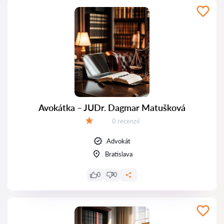
Avokátka – JUDr. Dagmar Matušková
Recenzií:
0 recenzií
Hodnotenie:
Advokát
Bratislava
0
0