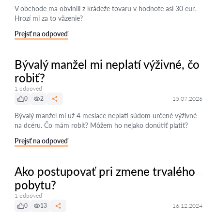
V obchode ma obvinili z krádeže tovaru v hodnote asi 30 eur.
Hrozí mi za to väzenie?
Prejsť na odpoveď
Bývalý manžel mi neplatí výživné, čo
robiť?
1 odpoveď
0
2
15.07.2026
Bývalý manžel mi už 4 mesiace neplatí súdom určené výživné
na dcéru. Čo mám robiť? Môžem ho nejako donútiť platiť?
Prejsť na odpoveď
Ako postupovať pri zmene trvalého
pobytu?
1 odpoveď
0
13
16.12.2024