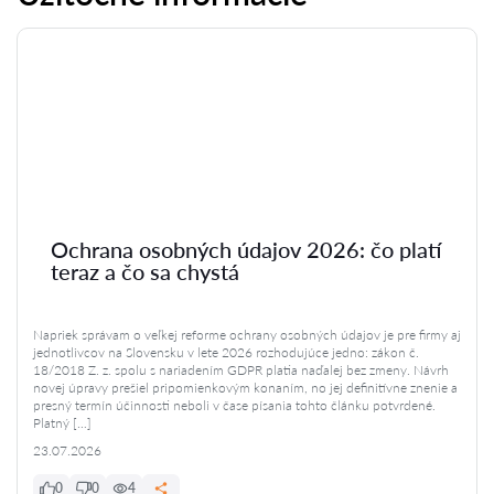
Ochrana osobných údajov 2026: čo platí
teraz a čo sa chystá
Napriek správam o veľkej reforme ochrany osobných údajov je pre firmy aj
jednotlivcov na Slovensku v lete 2026 rozhodujúce jedno: zákon č.
18/2018 Z. z. spolu s nariadením GDPR platia naďalej bez zmeny. Návrh
novej úpravy prešiel pripomienkovým konaním, no jej definitívne znenie a
presný termín účinnosti neboli v čase písania tohto článku potvrdené.
Platný […]
23.07.2026
0
0
4