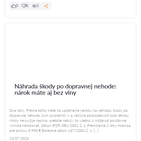
0
0
3
Náhrada škody po dopravnej nehode:
nárok máte aj bez viny
Dva roky. Presne toľko máte na uplatnenie nároku na náhradu škody po
dopravnej nehode, kým sa premlčí — a väčšina poškodených túto lehotu
nikdy nevyužije naplno, pretože netuší, čo všetko si môže od poisťovne
vinníka nárokovať. Zákon (PZP) 381/2001 Z. z. Premlčanie 2 roky Hranica
pre políciu 3 990 € Bolestné zákon 437/2004 Z. z. […]
23.07.2026