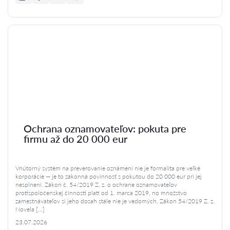
Ochrana oznamovateľov: pokuta pre
firmu až do 20 000 eur
Vnútorný systém na preverovanie oznámení nie je formalita pre veľké
korporácie — je to zákonná povinnosť s pokutou do 20 000 eur pri jej
nesplnení. Zákon č. 54/2019 Z. z. o ochrane oznamovateľov
protispoločenskej činnosti platí od 1. marca 2019, no množstvo
zamestnávateľov si jeho dosah stále nie je vedomých. Zákon 54/2019 Z. z.
Novela […]
23.07.2026