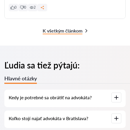
0
0
2
K všetkým článkom
Ľudia sa tiež pýtajú:
Hlavné otázky
Kedy je potrebné sa obrátiť na advokáta?
Ľudia sa rozhodujú navštíviť advokáta vo chvíli, keď čelí
Koľko stojí najať advokáta v Bratislava?
zložitým problémom. Na profesionálnu pomoc advokáta v
Bratislava sa často obracajú, keď sa prípad už rieši na súde
alebo na úrade a neprebieha tak, ako by si priali. Alebo ešte