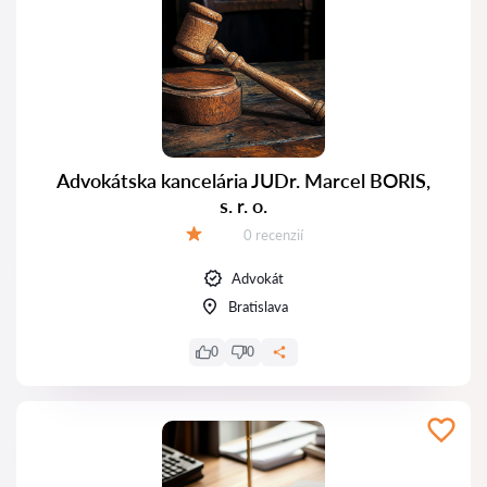
Advokátska kancelária JUDr. Marcel BORIS,
s. r. o.
Recenzií:
0 recenzií
Hodnotenie:
Advokát
Bratislava
0
0