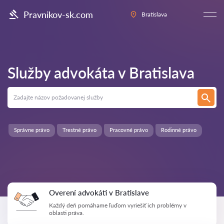
Pravnikov-sk.com
Bratislava
Služby advokáta v
Bratislava
Správne právo
Trestné právo
Pracovné právo
Rodinné právo
Overení advokáti v Bratislave
Každý deň pomáhame ľuďom vyriešiť ich problémy v
oblasti práva.