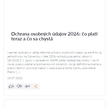
Ochrana osobných údajov 2026: čo platí
teraz a čo sa chystá
Napriek správam o veľkej reforme ochrany osobných údajov je pre firmy aj
jednotlivcov na Slovensku v lete 2026 rozhodujúce jedno: zákon č.
18/2018 Z. z. spolu s nariadením GDPR platia naďalej bez zmeny. Návrh
novej úpravy prešiel pripomienkovým konaním, no jej definitívne znenie a
presný termín účinnosti neboli v čase písania tohto článku potvrdené.
Platný […]
23.07.2026
0
0
4