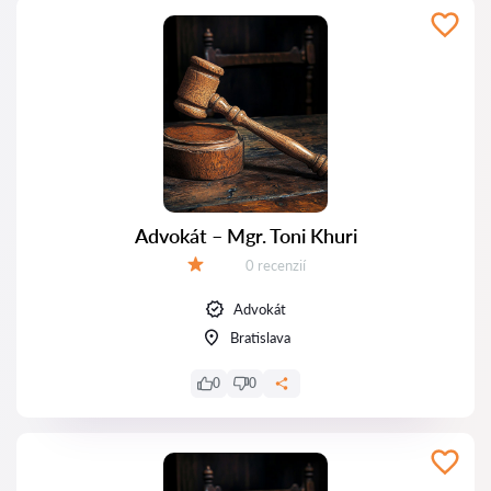
Advokát – Mgr. Toni Khuri
Recenzií:
0 recenzií
Hodnotenie:
Advokát
Bratislava
0
0