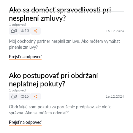
Ako sa domôcť spravodlivosti pri
nesplnení zmluvy?
1 odpoveď
0
10
16.12.2024
Môj obchodný partner nesplnil zmluvu. Ako môžem vymáhať
plnenie zmluvy?
Prejsť na odpoveď
Ako postupovať pri obdržaní
neplatnej pokuty?
1 odpoveď
0
15
16.12.2024
Obdržal(a) som pokutu za porušenie predpisov, ale nie je
správna. Ako sa môžem odvolať?
Prejsť na odpoveď