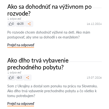
Ako sa dohodnúť na výživnom po
rozvode?
1 odpoveď
0
28
16.12.2024
Po rozvode chcem dohodnúť výživné na deti. Ako mám
postupovať, aby sme sa dohodli s ex-manželom?
Prejsť na odpoveď
Ako dlho trvá vybavenie
prechodného pobytu?
1 odpoveď
0
3
15.07.2026
Som z Ukrajiny a dostal som ponuku na prácu na Slovensku.
Ako dlho trvá vybavenie prechodného pobytu a čo všetko k
tomu potrebujem?
Prejsť na odpoveď