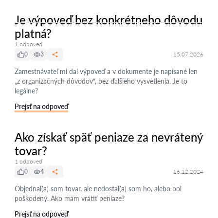
Je výpoveď bez konkrétneho dôvodu
platná?
1 odpoveď
0
3
15.07.2026
Zamestnávateľ mi dal výpoveď a v dokumente je napísané len
„z organizačných dôvodov“, bez ďalšieho vysvetlenia. Je to
legálne?
Prejsť na odpoveď
Ako získať späť peniaze za nevrátený
tovar?
1 odpoveď
0
4
16.12.2024
Objednal(a) som tovar, ale nedostal(a) som ho, alebo bol
poškodený. Ako mám vrátiť peniaze?
Prejsť na odpoveď