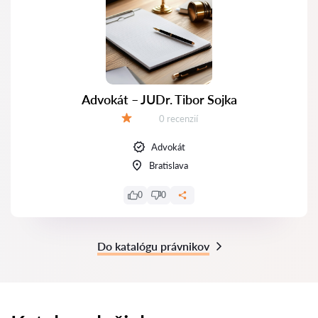
Advokát – JUDr. Tibor Sojka
Recenzií:
0 recenzií
Hodnotenie:
Advokát
Bratislava
0
0
Do katalógu právnikov