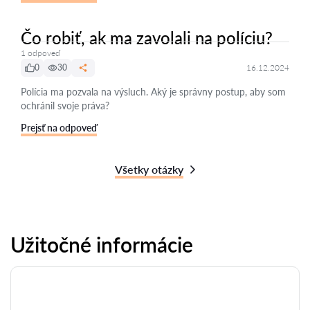
Čo robiť, ak ma zavolali na políciu?
1 odpoveď
0
30
16.12.2024
Polícia ma pozvala na výsluch. Aký je správny postup, aby som
ochránil svoje práva?
Prejsť na odpoveď
Všetky otázky
Užitočné informácie