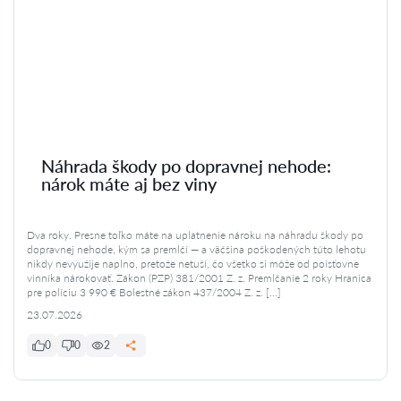
Náhrada škody po dopravnej nehode:
nárok máte aj bez viny
Dva roky. Presne toľko máte na uplatnenie nároku na náhradu škody po
dopravnej nehode, kým sa premlčí — a väčšina poškodených túto lehotu
nikdy nevyužije naplno, pretože netuší, čo všetko si môže od poisťovne
vinníka nárokovať. Zákon (PZP) 381/2001 Z. z. Premlčanie 2 roky Hranica
pre políciu 3 990 € Bolestné zákon 437/2004 Z. z. […]
23.07.2026
0
0
2