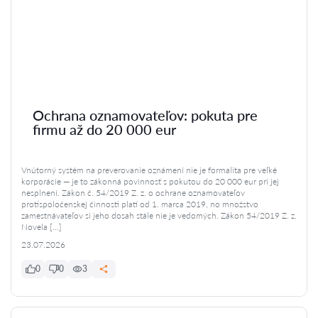
Ochrana oznamovateľov: pokuta pre
firmu až do 20 000 eur
Vnútorný systém na preverovanie oznámení nie je formalita pre veľké
korporácie — je to zákonná povinnosť s pokutou do 20 000 eur pri jej
nesplnení. Zákon č. 54/2019 Z. z. o ochrane oznamovateľov
protispoločenskej činnosti platí od 1. marca 2019, no množstvo
zamestnávateľov si jeho dosah stále nie je vedomých. Zákon 54/2019 Z. z.
Novela […]
23.07.2026
0
0
3