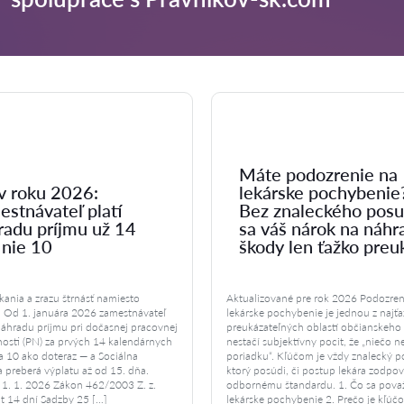
Máte podozrenie na
v roku 2026:
lekárske pochybenie
estnávateľ platí
Bez znaleckého pos
radu príjmu už 14
sa váš nárok na náhr
 nie 10
škody len ťažko preu
akania a zrazu štrnásť namiesto
Aktualizované pre rok 2026 Podozren
. Od 1. januára 2026 zamestnávateľ
lekárske pochybenie je jednou z najťa
náhradu príjmu pri dočasnej pracovnej
preukázateľných oblastí občianskeho
osti (PN) za prvých 14 kalendárnych
nestačí subjektívny pocit, že „niečo n
za 10 ako doteraz — a Sociálna
poriadku“. Kľúčom je vždy znalecký 
 preberá výplatu až od 15. dňa.
ktorý posúdi, či postup lekára zodpo
 1. 1. 2026 Zákon 462/2003 Z. z.
odbornému štandardu. 1. Čo sa považ
t 14 dní Sadzby 25 […]
lekárske pochybenie 2. Prečo je kľúč