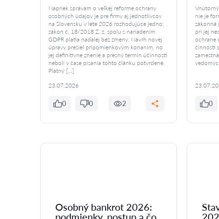
Napriek správam o veľkej reforme ochrany
Vnútorný
osobných údajov je pre firmy aj jednotlivcov
nie je fo
na Slovensku v lete 2026 rozhodujúce jedno:
zákonná 
zákon č. 18/2018 Z. z. spolu s nariadením
pri jej n
GDPR platia naďalej bez zmeny. Návrh novej
ochrane 
úpravy prešiel pripomienkovým konaním, no
činnosti 
jej definitívne znenie a presný termín účinnosti
zamestnáv
neboli v čase písania tohto článku potvrdené.
vedomých
Platný […]
23.07.2026
23.07.2
0
0
2
0
Osobný bankrot 2026:
Sta
podmienky, postup a čo
202