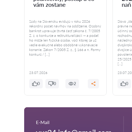
vám zostane
naň
Súdy na Slovensku evidujú v roku 2026
Slovo „s
rekordný počet návrhov na oddlženie. Osobný
právne ne
bankrot upravuje štvrtá časť zákona č. 7/2005
účinný od
Z. z. o konkurze a reštrukturalizácii — a podať
rozhodnu
ho môže len fyzická osoba, voči ktorej sa už
následný
vedie exekučné alebo obdobné vykonávacie
dvojkrok
konanie. Zákon 7/2005 Z. z., § 166 a n. Formy
dvojice 
konkurz / […]
povoleni
25/2025 Z
[…]
23.07.2026
23.07.2
0
0
2
0
E-Mail