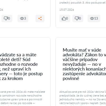
znalecký posudok 3. Ako postupovať 
026
15.07.2026
0
3
0
0
13
Musíte mať v súde
vádzate sa a máte
advokáta? Zákon to 
oleté deti? Súd
väčšine prípadov
ozhodne o rozvode
nevyžaduje — no v
, než upraví ich
niektorých konaniach
ery — toto je postup
zastúpenie advokát
k za krokom
povinné
ované pre rok 2026 Ak máte maloleté
Aktualizované pre rok 2026 Väčšina ľ
d o samotnom rozvode nerozhodne
predpokladá, že do súdnej siene bez 
 súčasne upraví práva a povinnosti
jednoducho nemôžu — no na Slovens
k deťom na čas po rozvode —
väčšine bežných sporov neplatí. Zast