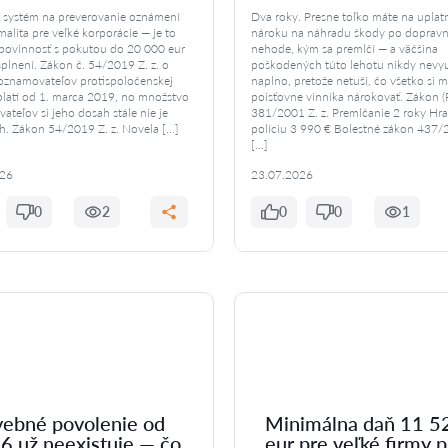
 systém na preverovanie oznámení
Dva roky. Presne toľko máte na uplat
rmalita pre veľké korporácie — je to
nároku na náhradu škody po dopravn
povinnosť s pokutou do 20 000 eur
nehode, kým sa premlčí — a väčšina
esplnení. Zákon č. 54/2019 Z. z. o
poškodených túto lehotu nikdy nevyu
oznamovateľov protispoločenskej
naplno, pretože netuší, čo všetko si 
platí od 1. marca 2019, no množstvo
poisťovne vinníka nárokovať. Zákon (
ateľov si jeho dosah stále nie je
381/2001 Z. z. Premlčanie 2 roky Hra
. Zákon 54/2019 Z. z. Novela […]
políciu 3 990 € Bolestné zákon 437/2
[…]
026
23.07.2026
0
2
0
0
1
vebné povolenie od
Minimálna daň 11 5
6 už neexistuje — čo
eur pre veľké firmy p