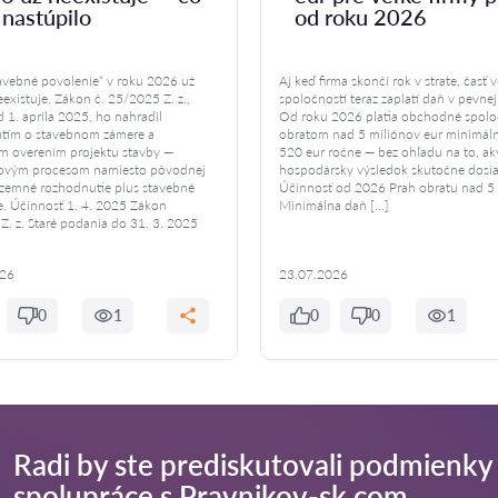
 nastúpilo
od roku 2026
tavebné povolenie“ v roku 2026 už
Aj keď firma skončí rok v strate, časť 
existuje. Zákon č. 25/2025 Z. z.,
spoločností teraz zaplatí daň v pevnej
 1. apríla 2025, ho nahradil
Od roku 2026 platia obchodné spoloč
tím o stavebnom zámere a
obratom nad 5 miliónov eur minimál
m overením projektu stavby —
520 eur ročne — bez ohľadu na to, ak
ovým procesom namiesto pôvodnej
hospodársky výsledok skutočne dosia
územné rozhodnutie plus stavebné
Účinnosť od 2026 Prah obratu nad 5 
e. Účinnosť 1. 4. 2025 Zákon
Minimálna daň […]
. z. Staré podania do 31. 3. 2025
026
23.07.2026
0
1
0
0
1
Radi by ste prediskutovali podmienky
spolupráce s Pravnikov-sk.com