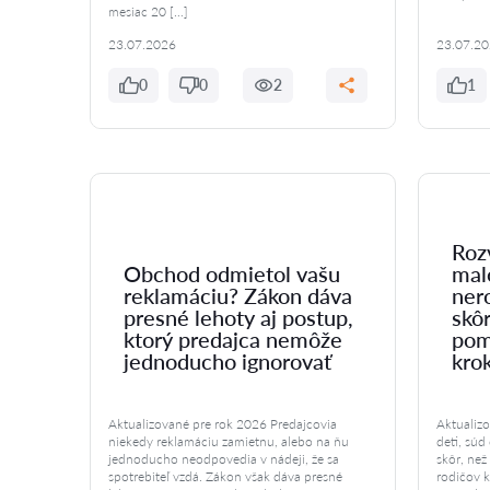
mesiac 20 […]
23.07.2026
23.07.2
0
0
2
1
Roz
Obchod odmietol vašu
mal
reklamáciu? Zákon dáva
ner
presné lehoty aj postup,
skôr
ktorý predajca nemôže
pom
jednoducho ignorovať
kro
Aktualizované pre rok 2026 Predajcovia
Aktualiz
niekedy reklamáciu zamietnu, alebo na ňu
deti, sú
jednoducho neodpovedia v nádeji, že sa
skôr, než
spotrebiteľ vzdá. Zákon však dáva presné
rodičov 