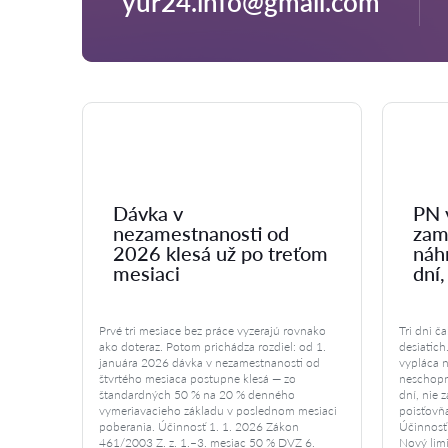
yur24.info@gmail.com
Dávka v
PN 
nezamestnanosti od
zam
2026 klesá už po treťom
náh
mesiaci
dní,
Prvé tri mesiace bez práce vyzerajú rovnako
Tri dni č
ako doteraz. Potom prichádza rozdiel: od 1.
desiatich
januára 2026 dávka v nezamestnanosti od
vypláca 
štvrtého mesiaca postupne klesá — zo
neschopn
štandardných 50 % na 20 % denného
dní, nie 
vymeriavacieho základu v poslednom mesiaci
poisťovňa
poberania. Účinnosť 1. 1. 2026 Zákon
Účinnosť
461/2003 Z. z. 1.–3. mesiac 50 % DVZ 6.
Nový limi