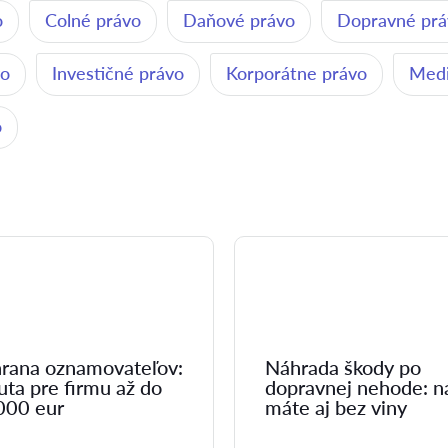
o
Colné právo
Daňové právo
Dopravné prá
vo
Investičné právo
Korporátne právo
Medi
o
rana oznamovateľov:
Náhrada škody po
uta pre firmu až do
dopravnej nehode: n
000 eur
máte aj bez viny