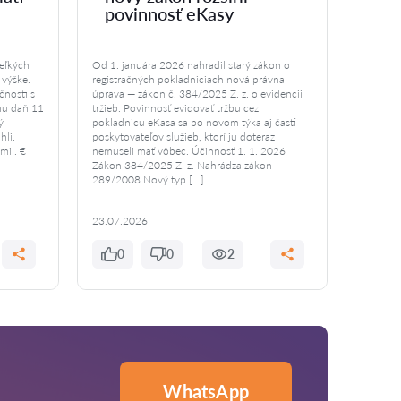
povinnosť eKasy
veľkých
Od 1. januára 2026 nahradil starý zákon o
 výške.
registračných pokladniciach nová právna
nosti s
úprava — zákon č. 384/2025 Z. z. o evidencii
nu daň 11
tržieb. Povinnosť evidovať tržbu cez
ý
pokladnicu eKasa sa po novom týka aj časti
hli.
poskytovateľov služieb, ktorí ju doteraz
mil. €
nemuseli mať vôbec. Účinnosť 1. 1. 2026
Zákon 384/2025 Z. z. Nahrádza zákon
289/2008 Nový typ […]
23.07.2026
0
0
2
WhatsApp