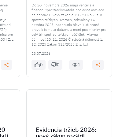
nenie
Do 20. novembra 2026 majú veritelia a
ej
finanční sprostredkovatelia posledné mesiace
na prípravu. Nový zákon č. 312/2025 Z. z. o
žije
spotrebiteľských úveroch, schválený 14.
môže od
októbra 2025, nadobúda hlavnú účinnosť
PZP)
práve k tomuto dátumu a mení podmienky pre
nica pre
celý trh spotrebiteľských pôžičiek. Hlavná
004 Z. z.
účinnosť 20. 11. 2026 Čiastočná účinnosť 1.
12. 2025 Zákon 312/2025 Z. z. […]
23.07.2026
0
0
1
20
Evidencia tržieb 2026:
latí
nový zákon rozšíril