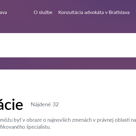
lava
O službe
Konzultácia advokáta v Bratislava
ácie
Nájdené 32
môžu byť v obraze o najnovších zmenách v právnej oblasti na 
ikovaného špecialistu.