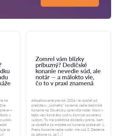
Zomrel vám blízky
?
príbuzný? Dedičské
udku
konanie nevedie súd, ale
adu
notár — a málokto vie,
káže
čo to v praxi znamená
ie na
Aktualizované pre rok 2026 Na rozdiel od
žšie
predstavy „súdneho“ konania vedie dedičské
 práva —
konanie na Slovensku spravidla notár, ktorý v
ebolo v
tejto veci koná ako súdny komisár poverený
posudok,
súdom. To má praktické dôsledky pre to, kam
vedal
sa obrátiť a čo môžete od konania očakávať. 1.
uje za
Prečo konanie vedie notár, nie súd 2. Dedenie
ový
zo zákona vs. zo […]