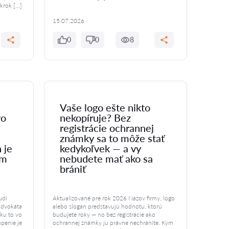
krok […]
15.07.2026
0
0
8
Vaše logo ešte nikto
vo
nekopíruje? Bez
registrácie ochrannej
známky sa to môže stať
 je
kedykoľvek — a vy
om
nebudete mať ako sa
brániť
udí
Aktualizované pre rok 2026 Názov firmy, logo
advokáta
alebo slogan predstavujú hodnotu, ktorú
ku to vo
budujete roky — no bez registrácie ako
úpenie je
ochrannej známky ju právne nechránite. Kým