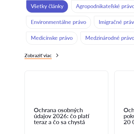
Všetky články
Agropodnikateľské práv
Environmentálne právo
Imigračné prá
Medicínske právo
Medzinárodné práv
Zobraziť viac
Ochrana osobných
Och
údajov 2026: čo platí
pok
teraz a čo sa chystá
20 