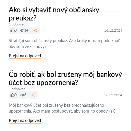
Ako si vybaviť nový občiansky
preukaz?
1 odpoveď
0
14
16.12.2024
Stratil(a) som občiansky preukaz. Aké kroky musím podniknúť,
aby som získal nový?
Prejsť na odpoveď
Čo robiť, ak bol zrušený môj bankový
účet bez upozornenia?
1 odpoveď
0
8
16.12.2024
Môj bankový účet bol zrušený bez predchádzajúceho
upozornenia. Ako mám postupovať, aby som ho obnovil(a)?
Prejsť na odpoveď