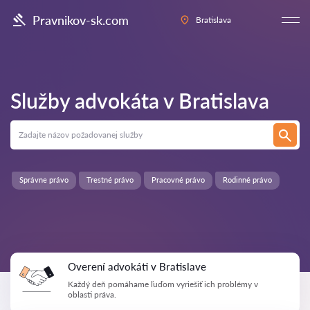
Pravnikov-sk.com
Bratislava
Služby advokáta v
Bratislava
Správne právo
Trestné právo
Pracovné právo
Rodinné právo
Overení advokáti v Bratislave
Každý deň pomáhame ľuďom vyriešiť ich problémy v
oblasti práva.