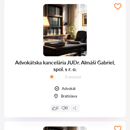
Advokátska kancelária JUDr. Almáši Gabriel,
spol. s r. o.
Recenzií:
0 recenzií
Hodnotenie:
Advokát
Bratislava
0
0