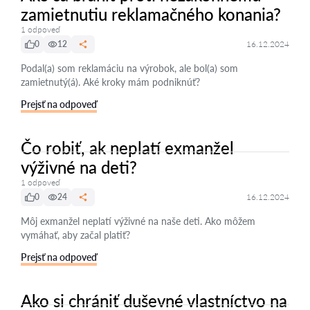
zamietnutiu reklamačného konania?
1 odpoveď
0
12
16.12.2024
Podal(a) som reklamáciu na výrobok, ale bol(a) som
zamietnutý(á). Aké kroky mám podniknúť?
Prejsť na odpoveď
Čo robiť, ak neplatí exmanžel
výživné na deti?
1 odpoveď
0
24
16.12.2024
Môj exmanžel neplatí výživné na naše deti. Ako môžem
vymáhať, aby začal platiť?
Prejsť na odpoveď
Ako si chrániť duševné vlastníctvo na