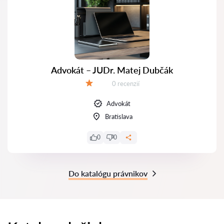
Advokát – JUDr. Matej Dubčák
Recenzií:
0 recenzií
Hodnotenie:
Advokát
Bratislava
0
0
Do katalógu právnikov