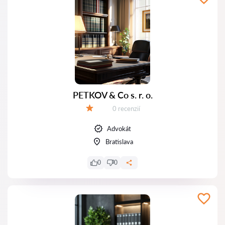
PETKOV & Co s. r. o.
Recenzií:
0 recenzií
Hodnotenie:
Advokát
Bratislava
0
0