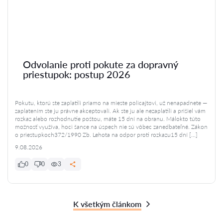
Odvolanie proti pokute za dopravný
priestupok: postup 2026
Pokutu, ktorú ste zaplatili priamo na mieste policajtovi, už nenapadnete —
zaplatením ste ju právne akceptovali. Ak ste ju ale nezaplatili a prišiel vám
rozkaz alebo rozhodnutie poštou, máte 15 dní na obranu. Málokto túto
možnosť využíva, hoci šance na úspech nie sú vôbec zanedbateľné. Zákon
o priestupkoch372/1990 Zb. Lehota na odpor proti rozkazu15 dní […]
9.08.2026
0
0
3
K všetkým článkom