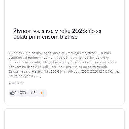
Živnosť vs. s.r.o. v roku 2026: čo sa
oplatí pri menšom biznise
Živnostník ručí za dlhy podnikania celým svojím majetkom — autom,
úsporami, aj rodinným domom. Spoločník v s.r.o. ručí len do výšky
nesplateného vkladu. Táto jedna veta by pri rozhodovaní mala vážiť viac
než väčšina daňových kalkulácií, no v praxi sa na ňu často zabúda.
Založenie s.r.o. elektronicky220 € Min. odvody SZČO 2026425,03 €/mes.
Paušálne výdavky […]
9.08.2026
0
0
3