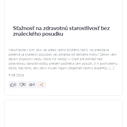
Sťažnosť na zdravotnú starostlivosť bez
znaleckého posudku
Nesúhlasíte s tým, ako vás alebo vášho blízkeho liečili, no predstava
platenia za znalecký posudok vás odrádza od ďalšieho kroku? Zákon vám
dáva k dispozícii cestu, ktorá nič nestojí — Úrad pre dohľad nad
zdravotnou starostlivosťou prešetrí podnet a sám posúdi, či k pochybeniu
došlo, bez toho, aby ste si museli najprv objednať vlastnú expertízu. […]
9.08.2026
0
0
4