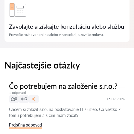
Zavolajte a získajte konzultáciu alebo službu
Preveďte rozhovor online alebo v kancelárii, uzavrite zmluvu.
Najčastejšie otázky
Čo potrebujem na založenie s.r.o.?
1 odpoveď
0
3
15.07.2026
Chcem si založiť s.r.o. na poskytovanie IT služieb. Čo všetko k
tomu potrebujem a s čím mám začať?
Prejsť na odpoveď