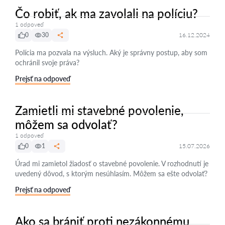
Čo robiť, ak ma zavolali na políciu?
1 odpoveď
0
30
16.12.2024
Polícia ma pozvala na výsluch. Aký je správny postup, aby som
ochránil svoje práva?
Prejsť na odpoveď
Zamietli mi stavebné povolenie,
môžem sa odvolať?
1 odpoveď
0
1
15.07.2026
Úrad mi zamietol žiadosť o stavebné povolenie. V rozhodnutí je
uvedený dôvod, s ktorým nesúhlasím. Môžem sa ešte odvolať?
Prejsť na odpoveď
Ako sa brániť proti nezákonnému