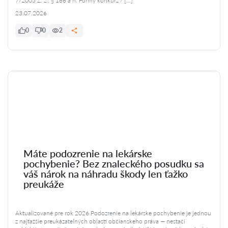
7/2005 Z. z., § 166 a n. Formy konkurz / […]
23.07.2026
0
0
2
Máte podozrenie na lekárske
pochybenie? Bez znaleckého posudku sa
váš nárok na náhradu škody len ťažko
preukáže
Aktualizované pre rok 2026 Podozrenie na lekárske pochybenie je jednou
z najťažšie preukázateľných oblastí občianskeho práva — nestačí