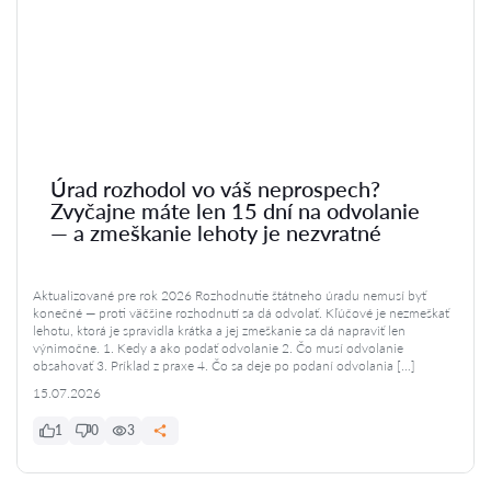
Úrad rozhodol vo váš neprospech?
Zvyčajne máte len 15 dní na odvolanie
— a zmeškanie lehoty je nezvratné
Aktualizované pre rok 2026 Rozhodnutie štátneho úradu nemusí byť
konečné — proti väčšine rozhodnutí sa dá odvolať. Kľúčové je nezmeškať
lehotu, ktorá je spravidla krátka a jej zmeškanie sa dá napraviť len
výnimočne. 1. Kedy a ako podať odvolanie 2. Čo musí odvolanie
obsahovať 3. Príklad z praxe 4. Čo sa deje po podaní odvolania […]
15.07.2026
1
0
3