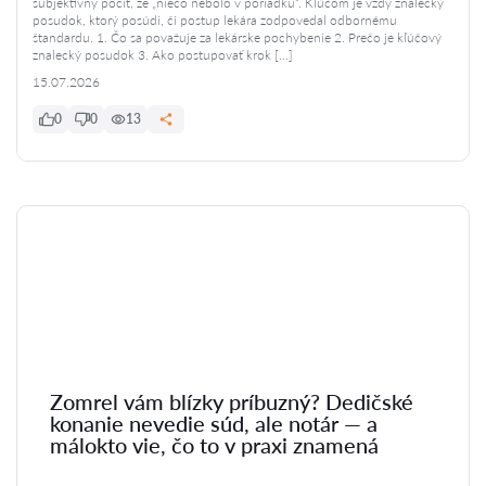
subjektívny pocit, že „niečo nebolo v poriadku“. Kľúčom je vždy znalecký
posudok, ktorý posúdi, či postup lekára zodpovedal odbornému
štandardu. 1. Čo sa považuje za lekárske pochybenie 2. Prečo je kľúčový
znalecký posudok 3. Ako postupovať krok […]
15.07.2026
0
0
13
Zomrel vám blízky príbuzný? Dedičské
konanie nevedie súd, ale notár — a
málokto vie, čo to v praxi znamená