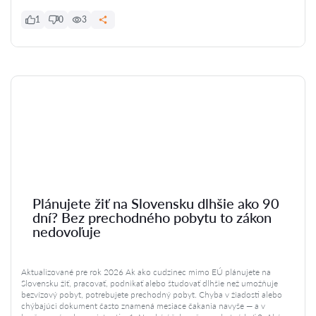
1
0
3
Plánujete žiť na Slovensku dlhšie ako 90
dní? Bez prechodného pobytu to zákon
nedovoľuje
Aktualizované pre rok 2026 Ak ako cudzinec mimo EÚ plánujete na
Slovensku žiť, pracovať, podnikať alebo študovať dlhšie než umožňuje
bezvízový pobyt, potrebujete prechodný pobyt. Chyba v žiadosti alebo
chýbajúci dokument často znamená mesiace čakania navyše — a v