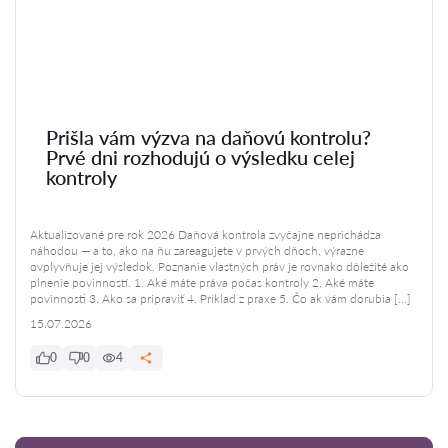
Prišla vám výzva na daňovú kontrolu?
Prvé dni rozhodujú o výsledku celej
kontroly
Aktualizované pre rok 2026 Daňová kontrola zvyčajne neprichádza
náhodou — a to, ako na ňu zareagujete v prvých dňoch, výrazne
ovplyvňuje jej výsledok. Poznanie vlastných práv je rovnako dôležité ako
plnenie povinností. 1. Aké máte práva počas kontroly 2. Aké máte
povinnosti 3. Ako sa pripraviť 4. Príklad z praxe 5. Čo ak vám dorubia […]
15.07.2026
0
0
4