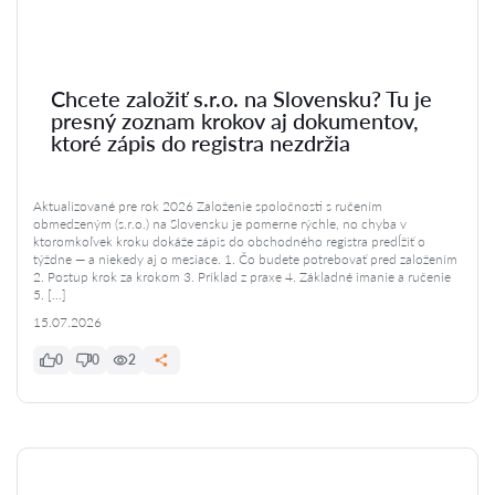
Chcete založiť s.r.o. na Slovensku? Tu je
presný zoznam krokov aj dokumentov,
ktoré zápis do registra nezdržia
Aktualizované pre rok 2026 Založenie spoločnosti s ručením
obmedzeným (s.r.o.) na Slovensku je pomerne rýchle, no chyba v
ktoromkoľvek kroku dokáže zápis do obchodného registra predĺžiť o
týždne — a niekedy aj o mesiace. 1. Čo budete potrebovať pred založením
2. Postup krok za krokom 3. Príklad z praxe 4. Základné imanie a ručenie
5. […]
15.07.2026
0
0
2