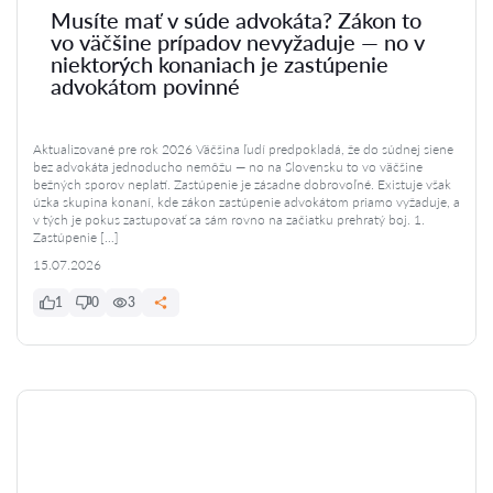
Musíte mať v súde advokáta? Zákon to
vo väčšine prípadov nevyžaduje — no v
niektorých konaniach je zastúpenie
advokátom povinné
Aktualizované pre rok 2026 Väčšina ľudí predpokladá, že do súdnej siene
bez advokáta jednoducho nemôžu — no na Slovensku to vo väčšine
bežných sporov neplatí. Zastúpenie je zásadne dobrovoľné. Existuje však
úzka skupina konaní, kde zákon zastúpenie advokátom priamo vyžaduje, a
v tých je pokus zastupovať sa sám rovno na začiatku prehratý boj. 1.
Zastúpenie […]
15.07.2026
1
0
3