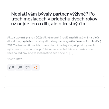
Neplatí vám bývalý partner výživné? Po
troch mesiacoch v priebehu dvoch rokov
už nejde len o dlh, ale o trestný čin
Aktualizované pre rok 2026 Ak vám druhý rodič neplatí výživné na dieťa
dlhodobo, nejde len o civilný dlh, ktorý sa dá vymáhať exekúciou. Podľa §
207 Trestného zákona ide o samostatný trestný čin, ak povinný neplní
vyživovaciu povinnosť aspoň tri mesiace v období dvoch rokov — a
väčšina rodičov o tejto možnosti vôbec nevie. 1. […]
15.07.2026
0
0
1