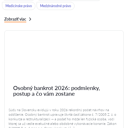
Medicínske právo
Medzinárodné právo
Zobraziť viac
Osobný bankrot 2026: podmienky,
postup a čo vám zostane
Súdy na Slovensku evidujú v roku 2026 rekordný počet návrhov na
oddlženie. Osobný bankrot upravuje štvrtá časť zákona č. 7/2005 Z. z. o
konkurze a reštrukturalizácii — a podať ho môže len fyzická osoba, voči
ktorej sa už vedie exekučné alebo obdobné vykonávacie konanie. Zákon