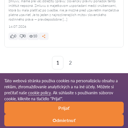
zmluvy, máme pre vás dôležitú správu: slovenský právny poriadok tento
inštitút nepozná. Zmluvu o majetkovom usporiadaní medzi snúbencami,
ktorá by mala platiť až po svadbe, nie je možné pred uzavretím manželstva
platne uzavrieť. Je to jeden z najrozšírenejších mýtov slovenského
rodinného práva — pravdepodobne […]
14.07.2026
0
0
10
1
2
Táto webová stránka používa cookies na personalizáciu obsahu a
reklám, zhromažďovanie analytických a na iné účely. Môžete si
© 2026 Pravnikov-sk.com
prečítať naše
cookie policy
. Ak súhlasíte s používaním súborov
cookie, kliknite na tlačidlo "Prijať".
Podmienky
Mapa
Naša celosvetová
Prijať
používania
stránok
sieť
Odmietnuť