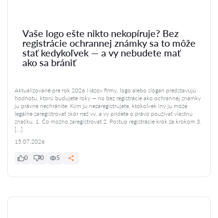
Vaše logo ešte nikto nekopíruje? Bez
registrácie ochrannej známky sa to môže
stať kedykoľvek — a vy nebudete mať
ako sa brániť
Aktualizované pre rok 2026 Názov firmy, logo alebo slogan predstavujú
hodnotu, ktorú budujete roky — no bez registrácie ako ochrannej známky
ju právne nechránite. Kým ju nezaregistrujete, ktokoľvek iný ju môže
legálne zaregistrovať skôr než vy, a vy prídete o právo používať vlastnú
značku. 1. Čo možno zaregistrovať 2. Postup registrácie krok za krokom 3.
[…]
15.07.2026
0
0
5