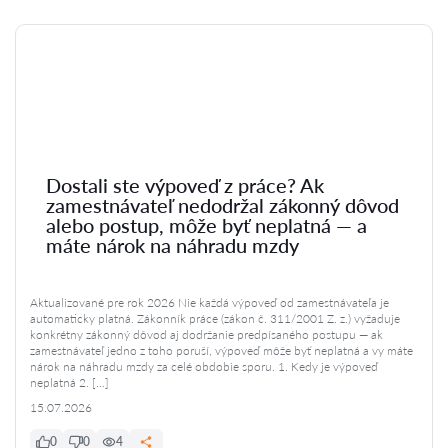
Dostali ste výpoveď z práce? Ak
zamestnávateľ nedodržal zákonný dôvod
alebo postup, môže byť neplatná — a
máte nárok na náhradu mzdy
Aktualizované pre rok 2026 Nie každá výpoveď od zamestnávateľa je
automaticky platná. Zákonník práce (zákon č. 311/2001 Z. z.) vyžaduje
konkrétny zákonný dôvod aj dodržanie predpísaného postupu — ak
zamestnávateľ jedno z toho poruší, výpoveď môže byť neplatná a vy máte
nárok na náhradu mzdy za celé obdobie sporu. 1. Kedy je výpoveď
neplatná 2. […]
15.07.2026
0
0
4