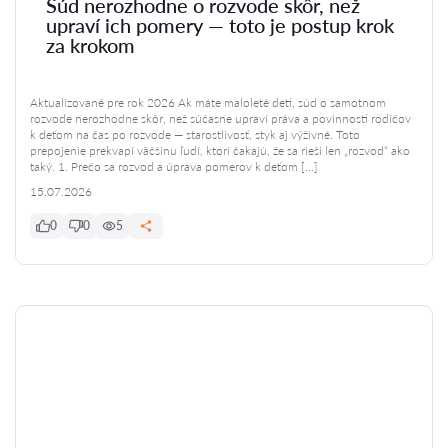
Súd nerozhodne o rozvode skôr, než
upraví ich pomery — toto je postup krok
za krokom
Aktualizované pre rok 2026 Ak máte maloleté deti, súd o samotnom
rozvode nerozhodne skôr, než súčasne upraví práva a povinnosti rodičov
k deťom na čas po rozvode — starostlivosť, styk aj výživné. Toto
prepojenie prekvapí väčšinu ľudí, ktorí čakajú, že sa rieši len „rozvod“ ako
taký. 1. Prečo sa rozvod a úprava pomerov k deťom […]
15.07.2026
0
0
5