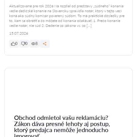
Aktualizované pre rok 2026 Na rozdiel od predstavy „súdneho“ konania
vedie dedičské konanie na Slovensku spravidla notár, ktorý v tejto veci
koná ako súdny komisár poverený súdom. To má praktické dôsledky pre
to, kam sa obrátiť a čo môžete od konania očakávať. 1. Prečo konanie
vedie notár, nie súd 2. Dedenie zo zákona vs. zo […]
15.07.2026
0
0
8
Obchod odmietol vašu reklamáciu?
Zákon dáva presné lehoty aj postup,
ktorý predajca nemôže jednoducho
ignorovať