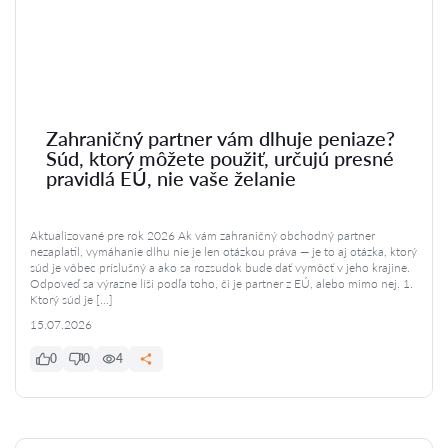
Zahraničný partner vám dlhuje peniaze?
Súd, ktorý môžete použiť, určujú presné
pravidlá EÚ, nie vaše želanie
Aktualizované pre rok 2026 Ak vám zahraničný obchodný partner
nezaplatil, vymáhanie dlhu nie je len otázkou práva — je to aj otázka, ktorý
súd je vôbec príslušný a ako sa rozsudok bude dať vymôcť v jeho krajine.
Odpoveď sa výrazne líši podľa toho, či je partner z EÚ, alebo mimo nej. 1.
Ktorý súd je […]
15.07.2026
0
0
4