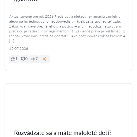
Aktualizované pre rok 2026 Predajcovia niekedy reklamáciu zamietnu,
alebo na ňu jednoducho neodpovedia v nádeji, že sa spotrebiteľ vzdá.
Zákon však dáva presné lehoty a postup — a ich nedodržanie zo strany
predajcu je vaším silným argumentom. 1. Základné práva pri reklamácii 2.
Lehoty, ktoré musí predajca dodržať 3. Ako postupovať krok za krokom 4.
[…]
15.07.2026
1
0
7
Rozvádzate sa a máte maloleté deti?