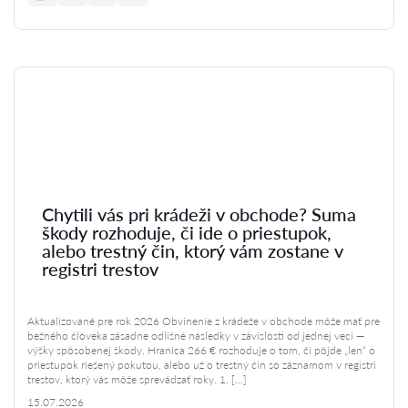
Chytili vás pri krádeži v obchode? Suma
škody rozhoduje, či ide o priestupok,
alebo trestný čin, ktorý vám zostane v
registri trestov
Aktualizované pre rok 2026 Obvinenie z krádeže v obchode môže mať pre
bežného človeka zásadne odlišné následky v závislosti od jednej veci —
výšky spôsobenej škody. Hranica 266 € rozhoduje o tom, či pôjde „len“ o
priestupok riešený pokutou, alebo už o trestný čin so záznamom v registri
trestov, ktorý vás môže sprevádzať roky. 1. […]
15.07.2026