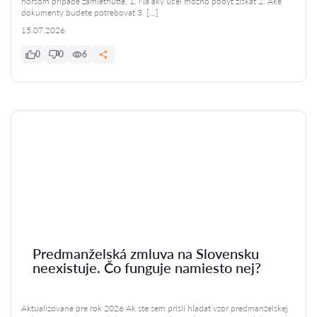
horšom prípade zamietnutie. 1. Na aký účel možno pobyt získať 2. Aké
dokumenty budete potrebovať 3. […]
15.07.2026
0
0
6
Predmanželská zmluva na Slovensku
neexistuje. Čo funguje namiesto nej?
Aktualizované pre rok 2026 Ak ste sem prišli hľadať vzor predmanželskej