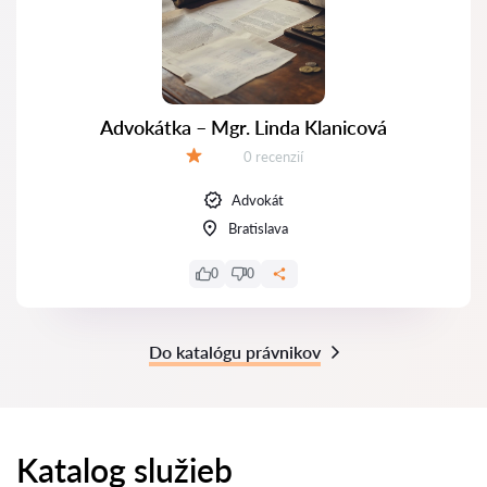
Advokátka – Mgr. Linda Klanicová
Recenzií:
0 recenzií
Hodnotenie:
Advokát
Bratislava
0
0
Do katalógu právnikov
Katalog služieb