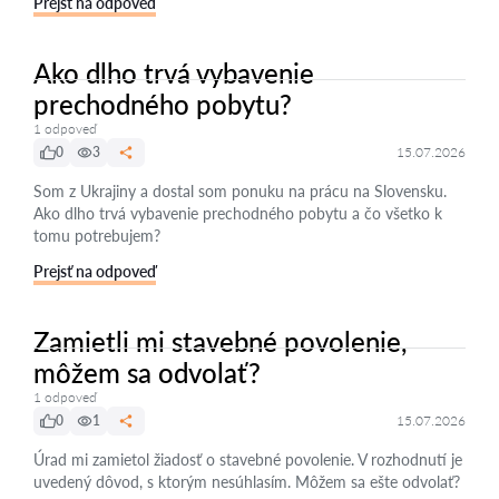
Prejsť na odpoveď
Ako dlho trvá vybavenie
prechodného pobytu?
1 odpoveď
0
3
15.07.2026
Som z Ukrajiny a dostal som ponuku na prácu na Slovensku.
Ako dlho trvá vybavenie prechodného pobytu a čo všetko k
tomu potrebujem?
Prejsť na odpoveď
Zamietli mi stavebné povolenie,
môžem sa odvolať?
1 odpoveď
0
1
15.07.2026
Úrad mi zamietol žiadosť o stavebné povolenie. V rozhodnutí je
uvedený dôvod, s ktorým nesúhlasím. Môžem sa ešte odvolať?