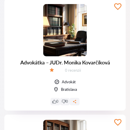
Advokátka – JUDr. Monika Kovarčíková
Recenzií:
0 recenzií
Hodnotenie:
Advokát
Bratislava
0
0