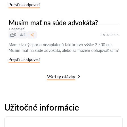
Prejsť na odpoveď
Musím mať na súde advokáta?
1 odpoveď
0
2
15.07.2026
Mám civilný spor o nezaplatenú faktúru vo výške 2 500 eur.
Musím mať na súde advokáta, alebo sa môžem obhajovať sám?
Prejsť na odpoveď
Všetky otázky
Užitočné informácie