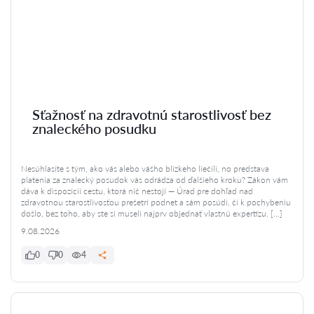
Sťažnosť na zdravotnú starostlivosť bez
znaleckého posudku
Nesúhlasíte s tým, ako vás alebo vášho blízkeho liečili, no predstava
platenia za znalecký posudok vás odrádza od ďalšieho kroku? Zákon vám
dáva k dispozícii cestu, ktorá nič nestojí — Úrad pre dohľad nad
zdravotnou starostlivosťou prešetrí podnet a sám posúdi, či k pochybeniu
došlo, bez toho, aby ste si museli najprv objednať vlastnú expertízu. […]
9.08.2026
0
0
4