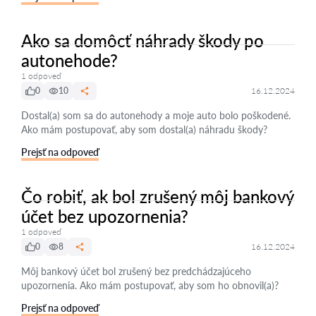
Ako sa domôcť náhrady škody po
autonehode?
1 odpoveď
0
10
16.12.2024
Dostal(a) som sa do autonehody a moje auto bolo poškodené.
Ako mám postupovať, aby som dostal(a) náhradu škody?
Prejsť na odpoveď
Čo robiť, ak bol zrušený môj bankový
účet bez upozornenia?
1 odpoveď
0
8
16.12.2024
Môj bankový účet bol zrušený bez predchádzajúceho
upozornenia. Ako mám postupovať, aby som ho obnovil(a)?
Prejsť na odpoveď