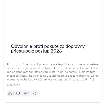
Odvolanie proti pokute za dopravný
priestupok: postup 2026
Pokutu, ktorú ste zaplatili priamo na mieste policajtovi, už nenapadnete —
zaplatením ste ju právne akceptovali. Ak ste ju ale nezaplatili a prišiel vám
rozkaz alebo rozhodnutie poštou, máte 15 dní na obranu. Málokto túto
možnosť využíva, hoci šance na úspech nie sú vôbec zanedbateľné. Zákon
o priestupkoch372/1990 Zb. Lehota na odpor proti rozkazu15 dní […]
9.08.2026
0
0
3