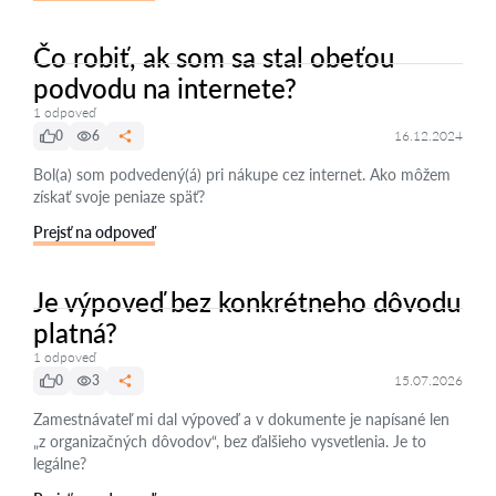
Čo robiť, ak som sa stal obeťou
podvodu na internete?
1 odpoveď
0
6
16.12.2024
Bol(a) som podvedený(á) pri nákupe cez internet. Ako môžem
získať svoje peniaze späť?
Prejsť na odpoveď
Je výpoveď bez konkrétneho dôvodu
platná?
1 odpoveď
0
3
15.07.2026
Zamestnávateľ mi dal výpoveď a v dokumente je napísané len
„z organizačných dôvodov“, bez ďalšieho vysvetlenia. Je to
legálne?