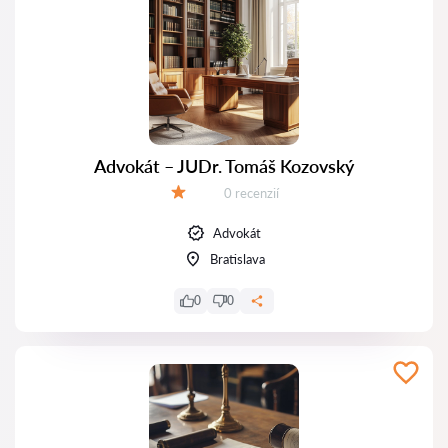
Advokát – JUDr. Tomáš Kozovský
Recenzií:
0 recenzií
Hodnotenie:
Advokát
Bratislava
0
0