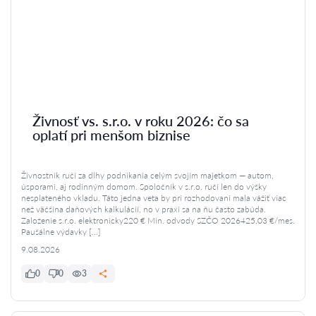
Živnosť vs. s.r.o. v roku 2026: čo sa
oplatí pri menšom biznise
Živnostník ručí za dlhy podnikania celým svojím majetkom — autom,
úsporami, aj rodinným domom. Spoločník v s.r.o. ručí len do výšky
nesplateného vkladu. Táto jedna veta by pri rozhodovaní mala vážiť viac
než väčšina daňových kalkulácií, no v praxi sa na ňu často zabúda.
Založenie s.r.o. elektronicky220 € Min. odvody SZČO 2026425,03 €/mes.
Paušálne výdavky […]
9.08.2026
0
0
3