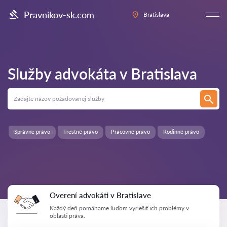
Pravnikov-sk.com
Bratislava
Služby advokáta v
Bratislava
Správne právo
Trestné právo
Pracovné právo
Rodinné právo
Overení advokáti v Bratislave
Každý deň pomáhame ľuďom vyriešiť ich problémy v
oblasti práva.