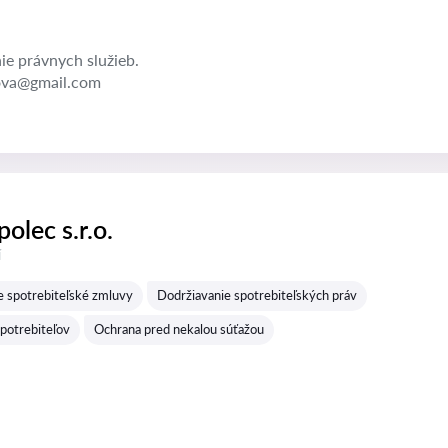
e právnych služieb.
ova@gmail.com
olec s.r.o.
í
e spotrebiteľské zmluvy
Dodržiavanie spotrebiteľských práv
potrebiteľov
Ochrana pred nekalou súťažou