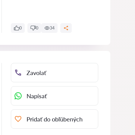
0
0
34
Zavolať
Napísať
Pridať do obľúbených