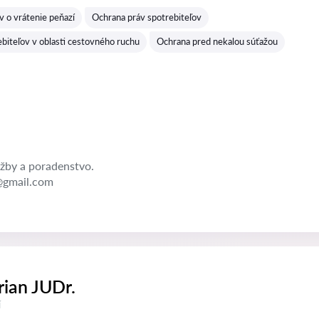
v o vrátenie peňazí
Ochrana práv spotrebiteľov
biteľov v oblasti cestovného ruchu
Ochrana pred nekalou súťažou
žby a poradenstvo.
@gmail.com
ian JUDr.
í