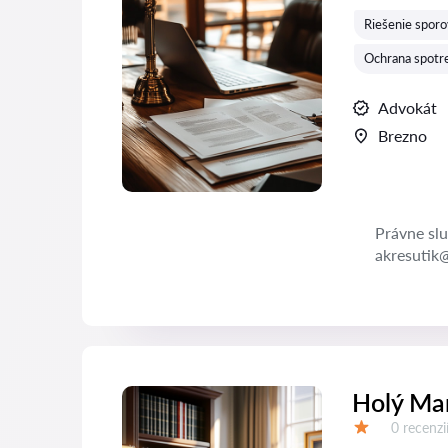
Riešenie sporo
Ochrana spotre
Advokát
Brezno
Právne slu
akresutik
Holý Mar
Recenzií:
0 recenzi
Hodnotenie: