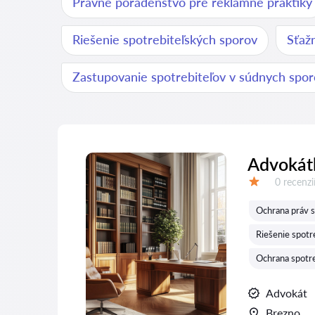
Právne poradenstvo pre reklamné praktiky
Riešenie spotrebiteľských sporov
Sťažn
Zastupovanie spotrebiteľov v súdnych spo
Advokátk
Recenzií:
0 recenzi
Hodnotenie:
Ochrana práv s
Riešenie spotr
Ochrana spotre
Advokát
Brezno