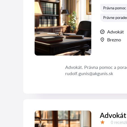
Hodnotenie:
Právna pomoc p
Právne porade
Advokát
Brezno
Advokát. Právna pomoc a pora
rudolf.gunis@akgunis.sk
Advokát 
Recenzií:
0 recenzi
Hodnotenie: