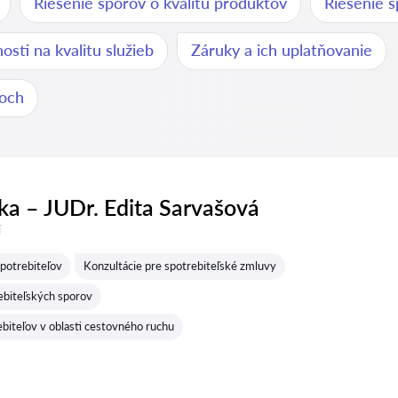
Riešenie sporov o kvalitu produktov
Riešenie s
osti na kvalitu služieb
Záruky a ich uplatňovanie
roch
a – JUDr. Edita Sarvašová
í
potrebiteľov
Konzultácie pre spotrebiteľské zmluvy
ebiteľských sporov
biteľov v oblasti cestovného ruchu