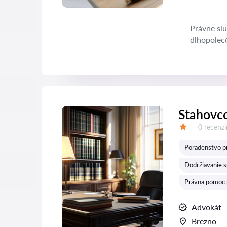
Právne slu
dlhopolec
Stahovco
Recenzií:
0 recenzi
Hodnotenie:
Poradenstvo pr
Dodržiavanie s
Právna pomoc 
Advokát
Brezno