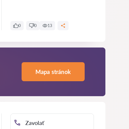
0
0
13
Mapa stránok
Zavolať