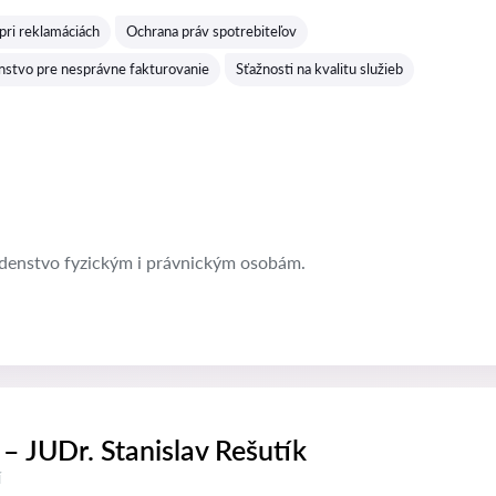
ri reklamáciách
Ochrana práv spotrebiteľov
nstvo pre nesprávne fakturovanie
Sťažnosti na kvalitu služieb
denstvo fyzickým i právnickým osobám.
– JUDr. Stanislav Rešutík
í