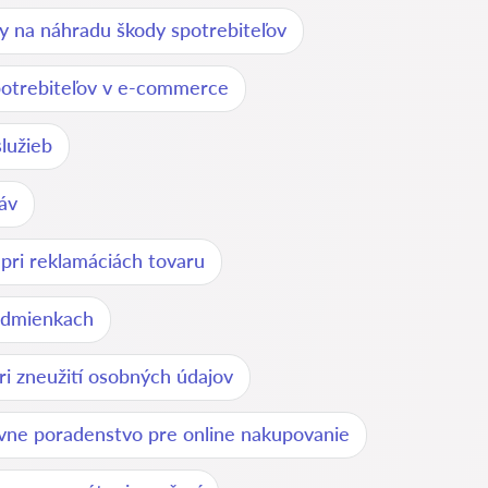
y na náhradu škody spotrebiteľov
otrebiteľov v e-commerce
lužieb
áv
pri reklamáciách tovaru
odmienkach
i zneužití osobných údajov
vne poradenstvo pre online nakupovanie