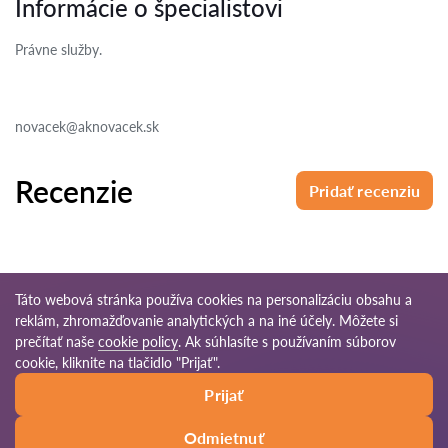
Informácie o špecialistovi
Právne služby.
novacek@aknovacek.sk
Recenzie
Pridať recenziu
Táto webová stránka používa cookies na personalizáciu obsahu a
reklám, zhromažďovanie analytických a na iné účely. Môžete si
© 2026 Pravnikov-sk.com
prečítať naše
cookie policy
. Ak súhlasíte s používaním súborov
cookie, kliknite na tlačidlo "Prijať".
Podmienky
Mapa
Naša celosvetová
Prijať
používania
stránok
sieť
Odmietnuť
Zavolať
Napísať