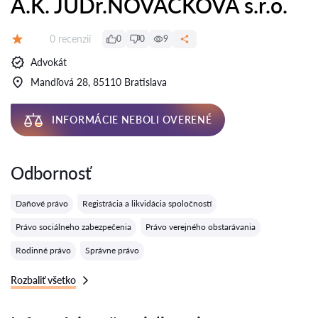
A.K. JUDr.NOVÁČKOVÁ s.r.o.
Recenzií:
0 recenzií
0
0
9
Hodnotenie:
Advokát
Mandľová 28, 85110 Bratislava
INFORMÁCIE NEBOLI OVERENÉ
Odbornosť
Daňové právo
Registrácia a likvidácia spoločností
Právo sociálneho zabezpečenia
Právo verejného obstarávania
Rodinné právo
Správne právo
Rozbaliť všetko