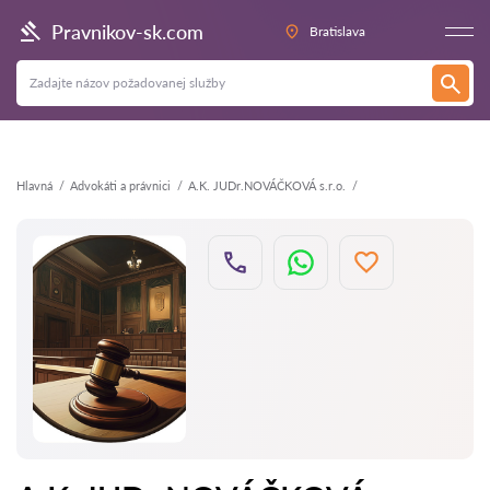
Späť
Pravnikov-sk.com
Bratislava
Hlavná
Аdvokáti a právnici
A.K. JUDr.NOVÁČKOVÁ s.r.o.