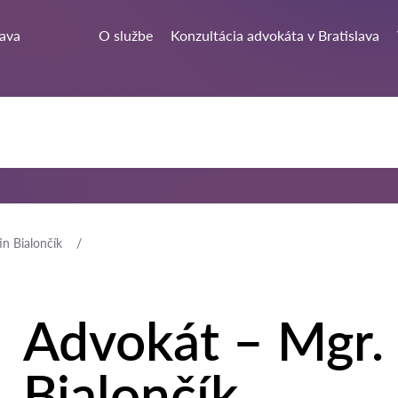
lava
O službe
Konzultácia advokáta v Bratislava
n Bialončík
Advokát – Mgr.
Bialončík