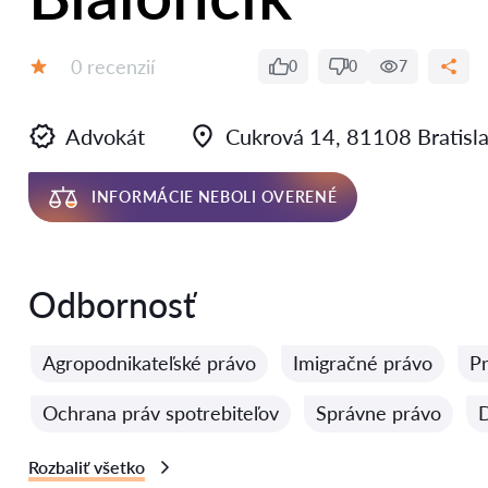
Recenzií:
0 recenzií
0
0
7
Hodnotenie:
Advokát
Cukrová 14, 81108 Bratisl
INFORMÁCIE NEBOLI OVERENÉ
Odbornosť
Agropodnikateľské právo
Imigračné právo
Pr
Ochrana práv spotrebiteľov
Správne právo
D
Rozbaliť všetko