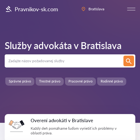
Pravnikov-sk.com
Bratislava
Služby advokáta v
Bratislava
Správne právo
Trestné právo
Pracovné právo
Rodinné právo
Overení advokáti v Bratislave
Každý deň pomáhame ľuďom vyriešiť ich problémy v
oblasti práva.