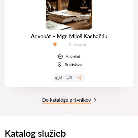
Advokát – Mgr. Miloš Kachaňák
Recenzií:
0 recenzií
Hodnotenie:
Advokát
Bratislava
0
0
Do katalógu právnikov
Katalog služieb