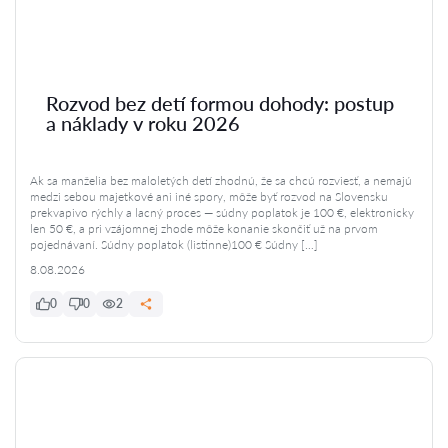
Rozvod bez detí formou dohody: postup
a náklady v roku 2026
Ak sa manželia bez maloletých detí zhodnú, že sa chcú rozviesť, a nemajú
medzi sebou majetkové ani iné spory, môže byť rozvod na Slovensku
prekvapivo rýchly a lacný proces — súdny poplatok je 100 €, elektronicky
len 50 €, a pri vzájomnej zhode môže konanie skončiť už na prvom
pojednávaní. Súdny poplatok (listinne)100 € Súdny […]
8.08.2026
0
0
2