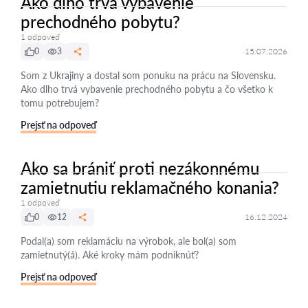
Ako dlho trvá vybavenie
prechodného pobytu?
1 odpoveď
0
3
15.07.2026
Som z Ukrajiny a dostal som ponuku na prácu na Slovensku.
Ako dlho trvá vybavenie prechodného pobytu a čo všetko k
tomu potrebujem?
Prejsť na odpoveď
Ako sa brániť proti nezákonnému
zamietnutiu reklamačného konania?
1 odpoveď
0
12
16.12.2024
Podal(a) som reklamáciu na výrobok, ale bol(a) som
zamietnutý(á). Aké kroky mám podniknúť?
Prejsť na odpoveď