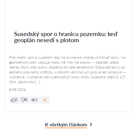
Susedský spor o hranicu pozemku: keď
geoplán nesedí s plotom
Plot medzi vami a susedom stojí na rovnakom mieste už tridsať rokov, no
geometrický plán ukazuje niečo iné. Kto má pravdu — kataster, alebo
realita, ktorú obe rodiny rešpektovali celé desaťročia? Odpoveď závisí od
jedného právneho inštitútu, o ktorom väčšina ľudí počula len okrajovo —
vydržania. Vydržanie nehnuteľnosti10 rokov držby Susedské vzťahy§ 127
Obč. zákonníka […]
8.08.2026
0
0
3
K všetkým článkom