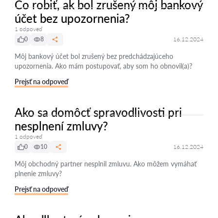
Čo robiť, ak bol zrušený môj bankový
účet bez upozornenia?
1 odpoveď
0
8
16.12.2024
Môj bankový účet bol zrušený bez predchádzajúceho
upozornenia. Ako mám postupovať, aby som ho obnovil(a)?
Prejsť na odpoveď
Ako sa domôcť spravodlivosti pri
nesplnení zmluvy?
1 odpoveď
0
10
16.12.2024
Môj obchodný partner nesplnil zmluvu. Ako môžem vymáhať
plnenie zmluvy?
Prejsť na odpoveď