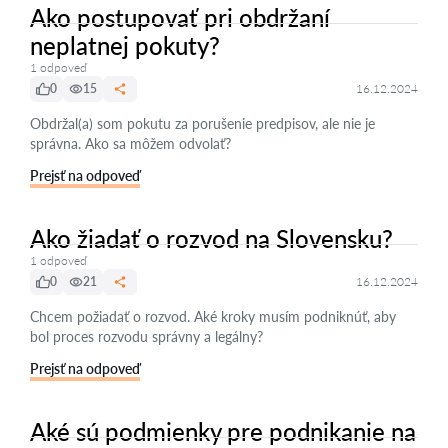
Ako postupovať pri obdržaní
neplatnej pokuty?
1 odpoveď
0
15
16.12.2024
Obdržal(a) som pokutu za porušenie predpisov, ale nie je
správna. Ako sa môžem odvolať?
Prejsť na odpoveď
Ako žiadať o rozvod na Slovensku?
1 odpoveď
0
21
16.12.2024
Chcem požiadať o rozvod. Aké kroky musím podniknúť, aby
bol proces rozvodu správny a legálny?
Prejsť na odpoveď
Aké sú podmienky pre podnikanie na