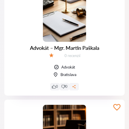
Advokát – Mgr. Martin Paškala
Recenzií:
0 recenzií
Hodnotenie:
Advokát
Bratislava
0
0