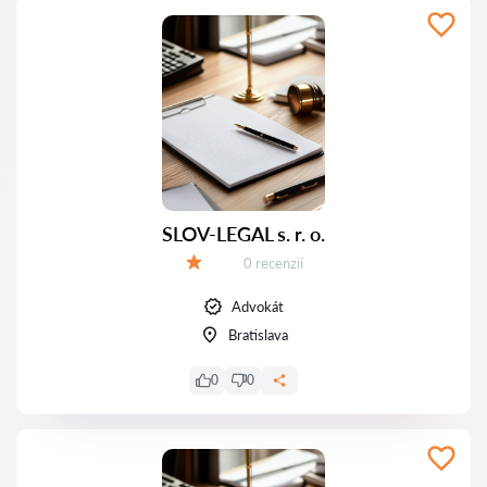
SLOV-LEGAL s. r. o.
Recenzií:
0 recenzií
Hodnotenie:
Advokát
Bratislava
0
0