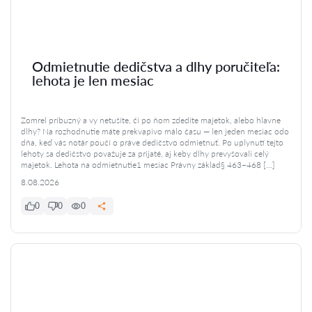
Odmietnutie dedičstva a dlhy poručiteľa:
lehota je len mesiac
Zomrel príbuzný a vy netušíte, či po ňom zdedíte majetok, alebo hlavne
dlhy? Na rozhodnutie máte prekvapivo málo času — len jeden mesiac odo
dňa, keď vás notár poučí o práve dedičstvo odmietnuť. Po uplynutí tejto
lehoty sa dedičstvo považuje za prijaté, aj keby dlhy prevyšovali celý
majetok. Lehota na odmietnutie1 mesiac Právny základ§ 463–468 […]
8.08.2026
0
0
0