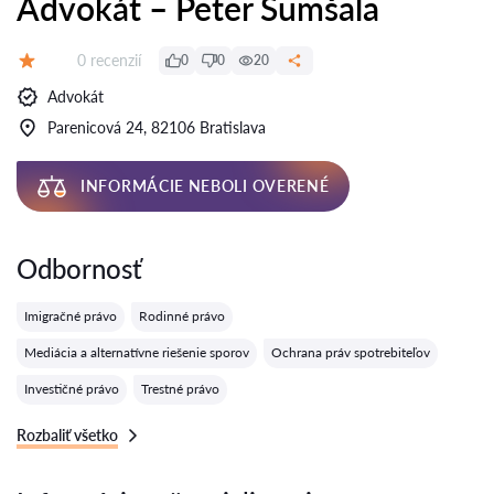
Advokát – Peter Šumšala
Recenzií:
0 recenzií
0
0
20
Hodnotenie:
Advokát
Parenicová 24, 82106 Bratislava
INFORMÁCIE NEBOLI OVERENÉ
Odbornosť
Imigračné právo
Rodinné právo
Mediácia a alternatívne riešenie sporov
Ochrana práv spotrebiteľov
Investičné právo
Trestné právo
Rozbaliť všetko