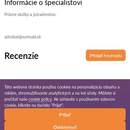
Informácie o špecialistovi
Právne služby a poradenstvo.
advokat@sumsala.sk
Recenzie
Pridať recenziu
Táto webová stránka používa cookies na personalizáciu obsahu a
reklám, zhromažďovanie analytických a na iné účely. Môžete si
© 2026 Pravnikov-sk.com
prečítať naše
cookie policy
. Ak súhlasíte s používaním súborov
cookie, kliknite na tlačidlo "Prijať".
Podmienky
Mapa
Naša celosvetová
Prijať
používania
stránok
sieť
Odmietnuť
Zavolať
Napísať