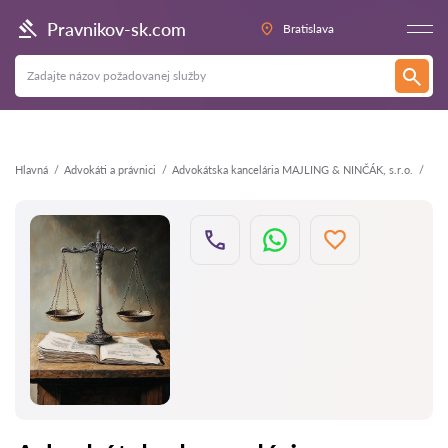
Späť
Pravnikov-sk.com
Bratislava
Hlavná
Аdvokáti a právnici
Advokátska kancelária MAJLING & NINČÁK, s.r.o.