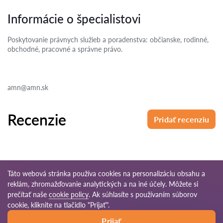
Informácie o špecialistovi
Poskytovanie právnych služieb a poradenstva: občianske, rodinné,
obchodné, pracovné a správne právo.
amn@amn.sk
Recenzie
Pridať recenziu
Táto webová stránka používa cookies na personalizáciu obsahu a
reklám, zhromažďovanie analytických a na iné účely. Môžete si
© 2026 Pravnikov-sk.com
prečítať naše
cookie policy
. Ak súhlasíte s používaním súborov
cookie, kliknite na tlačidlo "Prijať".
Podmienky
Mapa
Naša celosvetová
Prijať