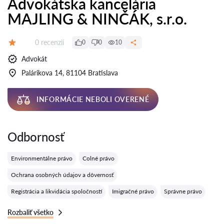
Advokátska kancelária
MAJLING & NINČÁK, s.r.o.
Recenzií:
0 recenzií
0
0
10
Hodnotenie:
Advokát
Palárikova 14, 81104 Bratislava
INFORMÁCIE NEBOLI OVERENÉ
Odbornosť
Environmentálne právo
Colné právo
Ochrana osobných údajov a dôvernosť
Registrácia a likvidácia spoločností
Imigračné právo
Správne právo
Rozbaliť všetko