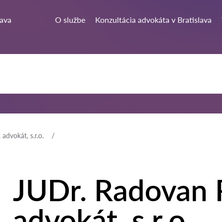
lava
O službe
Konzultácia advokáta v Bratislava
advokát, s.r.o.
JUDr. Radovan 
advokát, s.r.o.