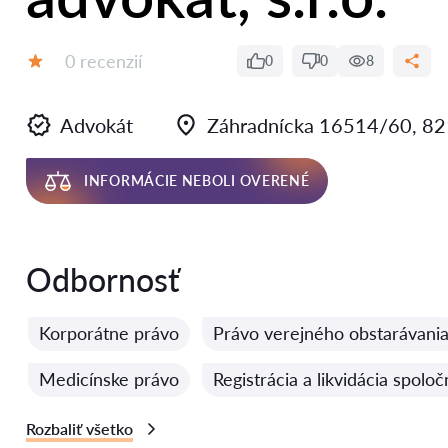
Recenzií:
0 recenzií
0
0
8
Hodnotenie:
Advokát
Záhradnícka 16514/60, 821
INFORMÁCIE NEBOLI OVERENÉ
Odbornosť
Korporátne právo
Právo verejného obstarávani
Medicínske právo
Registrácia a likvidácia spoloč
Rozbaliť všetko