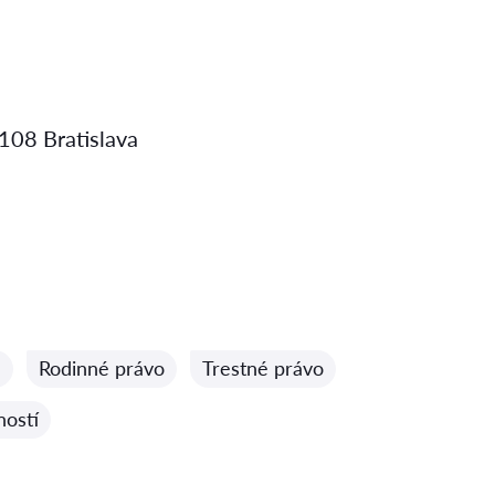
08 Bratislava
a
Rodinné právo
Trestné právo
ností