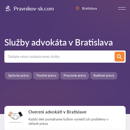
Pravnikov-sk.com
Bratislava
Služby advokáta v
Bratislava
Správne právo
Trestné právo
Pracovné právo
Rodinné právo
Overení advokáti v Bratislave
Každý deň pomáhame ľuďom vyriešiť ich problémy v
oblasti práva.