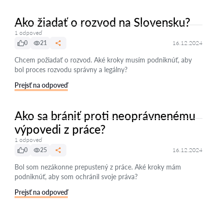
Ako žiadať o rozvod na Slovensku?
1 odpoveď
0
21
16.12.2024
Chcem požiadať o rozvod. Aké kroky musím podniknúť, aby
bol proces rozvodu správny a legálny?
Prejsť na odpoveď
Ako sa brániť proti neoprávnenému
výpovedi z práce?
1 odpoveď
0
25
16.12.2024
Bol som nezákonne prepustený z práce. Aké kroky mám
podniknúť, aby som ochránil svoje práva?
Prejsť na odpoveď