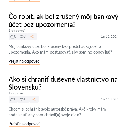
Čo robiť, ak bol zrušený môj bankový
účet bez upozornenia?
1 odpoveď
0
8
16.12.2024
Môj bankový účet bol zrušený bez predchádzajúceho
upozornenia. Ako mám postupovať, aby som ho obnovil(a)?
Prejsť na odpoveď
Ako si chrániť duševné vlastníctvo na
Slovensku?
1 odpoveď
0
15
16.12.2024
Chcem si ochrániť svoje autorské práva. Aké kroky mám
podniknúť, aby som chránil(a) svoje diela?
Prejsť na odpoveď