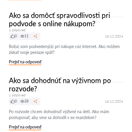
Ako sa domôcť spravodlivosti pri
podvode s online nákupom?
1 odpoveď
0
11
16.12.2024
Bol(a) som podvedený(á) pri nákupe cez internet. Ako môžem
získať svoje peniaze späť?
Prejsť na odpoveď
Ako sa dohodnúť na výživnom po
rozvode?
1 odpoveď
0
28
16.12.2024
Po rozvode chcem dohodnúť výživné na deti. Ako mám
postupovať, aby sme sa dohodli s ex-manželom?
Prejsť na odpoveď