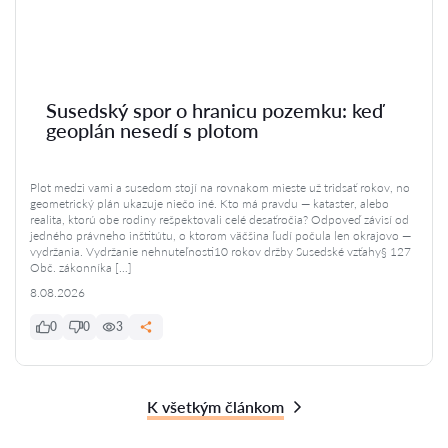
Susedský spor o hranicu pozemku: keď
geoplán nesedí s plotom
Plot medzi vami a susedom stojí na rovnakom mieste už tridsať rokov, no
geometrický plán ukazuje niečo iné. Kto má pravdu — kataster, alebo
realita, ktorú obe rodiny rešpektovali celé desaťročia? Odpoveď závisí od
jedného právneho inštitútu, o ktorom väčšina ľudí počula len okrajovo —
vydržania. Vydržanie nehnuteľnosti10 rokov držby Susedské vzťahy§ 127
Obč. zákonníka […]
8.08.2026
0
0
3
K všetkým článkom