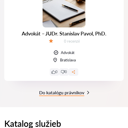
Advokát – JUDr. Stanislav Pavol, PhD.
Recenzií:
0 recenzií
Hodnotenie:
Advokát
Bratislava
0
0
Do katalógu právnikov
Katalog služieb