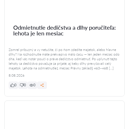
Odmietnutie dedičstva a dlhy poručiteľa:
lehota je len mesiac
Zomrel príbuzný a vy netušíte, či po ňom zdedíte majetok, alebo hlavne
dlhy? Na rozhodnutie máte prekvapivo málo času — len jeden mesiac odo
dňa, keď vás notár poučí o práve dedičstvo odmietnuť. Po uplynutí tejto
lehoty sa dedičstvo považuje za prijaté, aj keby dlhy prevyšovali celý
majetok. Lehota na odmietnutie1 mesiac Právny základ§ 463–468 […]
8.08.2026
0
0
0