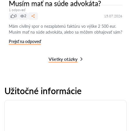
Musím mať na súde advokáta?
1 odpoveď
0
2
15.07.2026
Mám civilný spor o nezaplatenú faktúru vo výške 2 500 eur.
Musím mať na súde advokáta, alebo sa môžem obhajovať sám?
Prejsť na odpoveď
Všetky otázky
Užitočné informácie