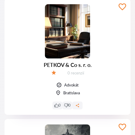
PETKOV & Co s. r. o.
Recenzií:
0 recenzií
Hodnotenie:
Advokát
Bratislava
0
0