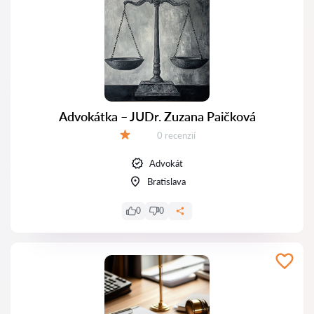
Advokátka – JUDr. Zuzana Paičková
Recenzií:
0 recenzií
Hodnotenie:
Advokát
Bratislava
0
0