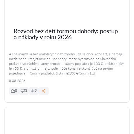
Rozvod bez detí formou dohody: postup
a náklady v roku 2026
Ak sa manželia bez maloletých detí zhodnú, že sa chcú rozviesť, a nemajú
medzi sebou majetkové ani iné spory, môže byť rozvod na Slovensku
prekvapivo rýchly a lacný proces — súdny poplatok je 100 €, elektronicky
len 50 €, a pri vzájomnej zhode môže konanie skončiť už na prvom
pojednávaní. Súdny poplatok (listinne)100 € Súdny […]
8.08.2026
0
0
2