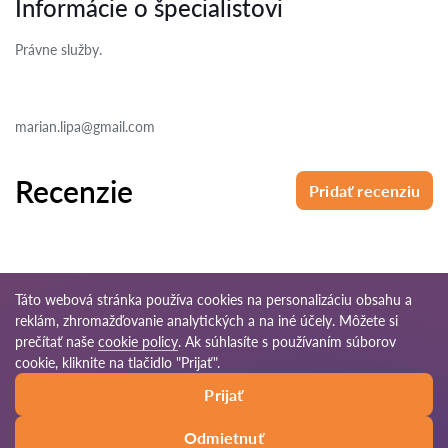
Informácie o špecialistovi
Právne služby.
marian.lipa@gmail.com
Recenzie
Pridať recenziu
Táto webová stránka používa cookies na personalizáciu obsahu a
reklám, zhromažďovanie analytických a na iné účely. Môžete si
© 2026 Pravnikov-sk.com
prečítať naše
cookie policy
. Ak súhlasíte s používaním súborov
cookie, kliknite na tlačidlo "Prijať".
Podmienky
Mapa
Naša celosvetová
Prijať
používania
stránok
sieť
Odmietnuť
Zavolať
Napísať