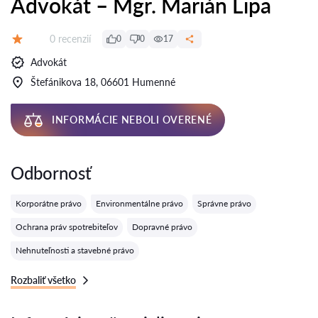
Advokát – Mgr. Marián Lipa
Recenzií:
0 recenzií
0
0
17
Hodnotenie:
Advokát
Štefánikova 18, 06601 Humenné
INFORMÁCIE NEBOLI OVERENÉ
Odbornosť
Korporátne právo
Environmentálne právo
Správne právo
Ochrana práv spotrebiteľov
Dopravné právo
Nehnuteľnosti a stavebné právo
Rozbaliť všetko