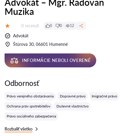
Advokát – Mgr. Radovan
Muzika
Recenzií:
0 recenzií
0
0
12
Hodnotenie:
Advokát
Štúrova 30, 06601 Humenné
INFORMÁCIE NEBOLI OVERENÉ
Odbornosť
Právo verejného obstarávania
Dopravné právo
Imigračné právo
Ochrana práv spotrebiteľov
Duševné vlastníctvo
Právo sociálneho zabezpečenia
Rozbaliť všetko