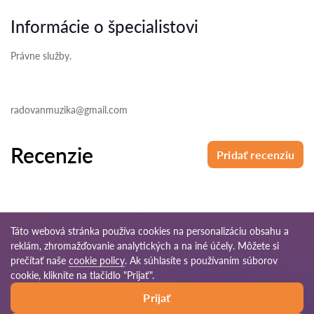
Informácie o špecialistovi
Právne služby.
radovanmuzika@gmail.com
Recenzie
Pridať recenziu
Táto webová stránka používa cookies na personalizáciu obsahu a
reklám, zhromažďovanie analytických a na iné účely. Môžete si
© 2026 Pravnikov-sk.com
prečítať naše
cookie policy
. Ak súhlasíte s používaním súborov
cookie, kliknite na tlačidlo "Prijať".
Podmienky
Mapa
Naša celosvetová
Prijať
používania
stránok
sieť