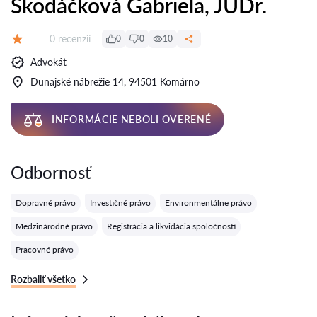
Škodáčková Gabriela, JUDr.
Recenzií:
0 recenzií
0
0
10
Hodnotenie:
Advokát
Dunajské nábrežie 14, 94501 Komárno
INFORMÁCIE NEBOLI OVERENÉ
Odbornosť
Dopravné právo
Investičné právo
Environmentálne právo
Medzinárodné právo
Registrácia a likvidácia spoločností
Pracovné právo
Rozbaliť všetko