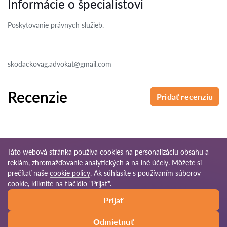
Informácie o špecialistovi
Poskytovanie právnych služieb.
skodackovag.advokat@gmail.com
Recenzie
Pridať recenziu
Táto webová stránka používa cookies na personalizáciu obsahu a
reklám, zhromažďovanie analytických a na iné účely. Môžete si
© 2026 Pravnikov-sk.com
prečítať naše
cookie policy
. Ak súhlasíte s používaním súborov
cookie, kliknite na tlačidlo "Prijať".
Podmienky
Mapa
Naša celosvetová
Prijať
používania
stránok
sieť
Odmietnuť
Zavolať
Napísať