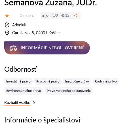
Semanová Zuzana, JUDr.
Recenzií:
0 recenzií
0
0
15
Hodnotenie:
Advokát
Garbiarska 5, 04001 Košice
INFORMÁCIE NEBOLI OVERENÉ
Odbornosť
Investičné právo
Pracovné právo
Imigračné právo
Rodinné právo
Environmentálne právo
Právo verejného obstarávania
Rozbaliť všetko
Informácie o špecialistovi