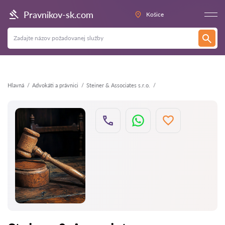
Späť
Pravnikov-sk.com
Košice
Hlavná
Аdvokáti a právnici
Steiner & Associates s.r.o.