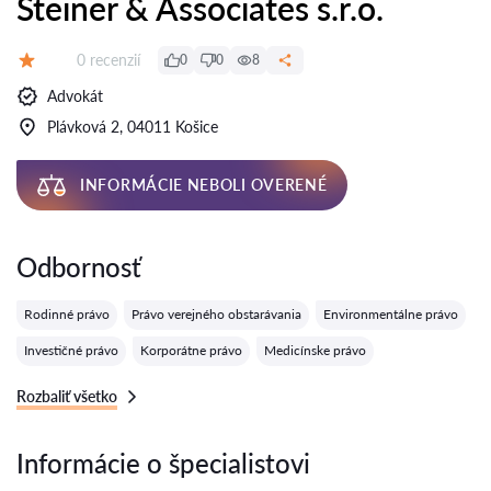
Steiner & Associates s.r.o.
Recenzií:
0 recenzií
0
0
8
Hodnotenie:
Advokát
Plávková 2, 04011 Košice
INFORMÁCIE NEBOLI OVERENÉ
Odbornosť
Rodinné právo
Právo verejného obstarávania
Environmentálne právo
Investičné právo
Korporátne právo
Medicínske právo
Rozbaliť všetko
Informácie o špecialistovi