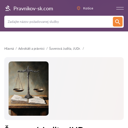
Späť
Pravnikov-sk.com
Košice
Hlavná
Аdvokáti a právnici
Šuverová Judita, JUDr.