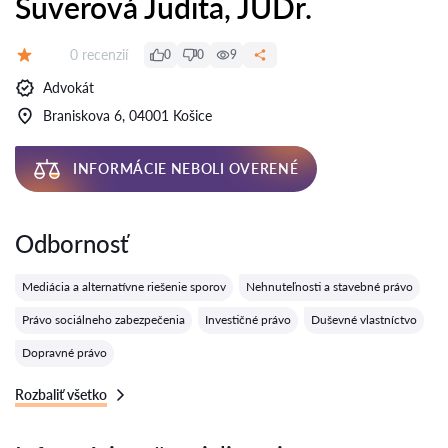
Šuverová Judita, JUDr.
Recenzií:
0 recenzií
0
0
9
Hodnotenie:
Advokát
Braniskova 6, 04001 Košice
INFORMÁCIE NEBOLI OVERENÉ
Odbornosť
Mediácia a alternatívne riešenie sporov
Nehnuteľnosti a stavebné právo
Právo sociálneho zabezpečenia
Investičné právo
Duševné vlastníctvo
Dopravné právo
Rozbaliť všetko