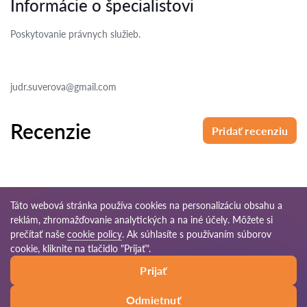
Informácie o špecialistovi
Poskytovanie právnych služieb.
judr.suverova@gmail.com
Recenzie
Pridať recenziu
Táto webová stránka používa cookies na personalizáciu obsahu a
reklám, zhromažďovanie analytických a na iné účely. Môžete si
© 2026 Pravnikov-sk.com
prečítať naše
cookie policy
. Ak súhlasíte s používaním súborov
cookie, kliknite na tlačidlo "Prijať".
Podmienky
Mapa
Naša celosvetová
Prijať
používania
stránok
sieť
Odmietnuť