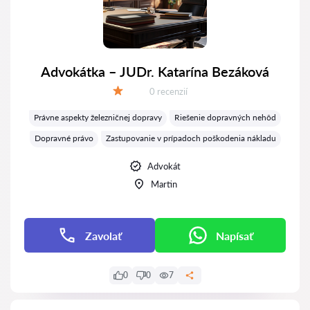
Advokátka – JUDr. Katarína Bezáková
Recenzií:
0 recenzií
Hodnotenie:
Právne aspekty železničnej dopravy
Riešenie dopravných nehôd
Dopravné právo
Zastupovanie v prípadoch poškodenia nákladu
Advokát
Martin
Zavolať
Napísať
0
0
7