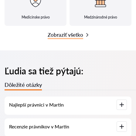
Medicínske právo
Medzinárodné právo
Zobraziť všetko
Ľudia sa tiež pýtajú:
Dôležité otázky
Najlepší právnici v Martin
U nás nájdete zoznam najlepších právnikov v Martin s
Recenzie právnikov v Martin
kompletnými informáciami. Ceny, recenzie, telefónne čísla a
adresy.