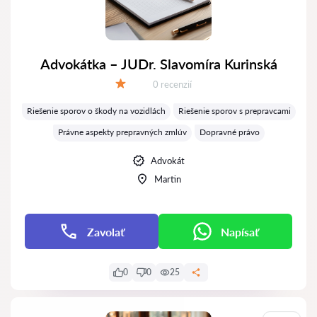
Advokátka – JUDr. Slavomíra Kurinská
Recenzií:
0 recenzií
Hodnotenie:
Riešenie sporov o škody na vozidlách
Riešenie sporov s prepravcami
Právne aspekty prepravných zmlúv
Dopravné právo
Advokát
Martin
Zavolať
Napísať
0
0
25