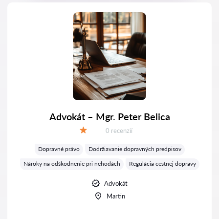
Advokát – Mgr. Peter Belica
Recenzií:
0 recenzií
Hodnotenie:
Dopravné právo
Dodržiavanie dopravných predpisov
Nároky na odškodnenie pri nehodách
Regulácia cestnej dopravy
Advokát
Martin