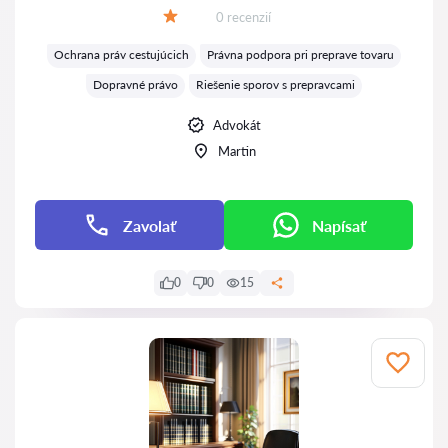
Recenzií:
0 recenzií
Hodnotenie:
Ochrana práv cestujúcich
Právna podpora pri preprave tovaru
Dopravné právo
Riešenie sporov s prepravcami
Advokát
Martin
Zavolať
Napísať
0
0
15