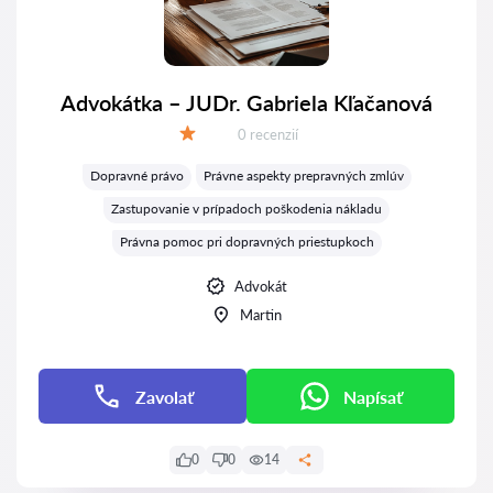
Advokátka – JUDr. Gabriela Kľačanová
Recenzií:
0 recenzií
Hodnotenie:
Dopravné právo
Právne aspekty prepravných zmlúv
Zastupovanie v prípadoch poškodenia nákladu
Právna pomoc pri dopravných priestupkoch
Advokát
Martin
Zavolať
Napísať
0
0
14