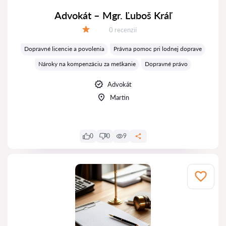
Advokát – Mgr. Ľuboš Kráľ
Recenzií:
0 recenzií
Hodnotenie:
Dopravné licencie a povolenia
Právna pomoc pri lodnej doprave
Nároky na kompenzáciu za meškanie
Dopravné právo
Advokát
Martin
0
0
9