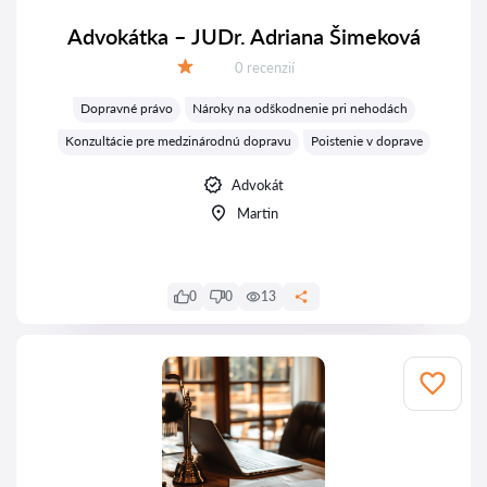
Advokátka – JUDr. Adriana Šimeková
Recenzií:
0 recenzií
Hodnotenie:
Dopravné právo
Nároky na odškodnenie pri nehodách
Konzultácie pre medzinárodnú dopravu
Poistenie v doprave
Advokát
Martin
0
0
13