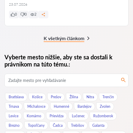
23.07.2026
0
0
2
K všetkým článkom
Vyberte mesto nižšie, aby ste sa dostali k
právnikom na túto tému.:
Bratislava
Košice
Prešov
Žilina
Nitra
Trenčín
Trnava
Michalovce
Humenné
Bardejov
Zvolen
Levice
Komárno
Prievidza
Lučenec
Ružomberok
Brezno
Topoľčany
Čadca
Trebišov
Galanta