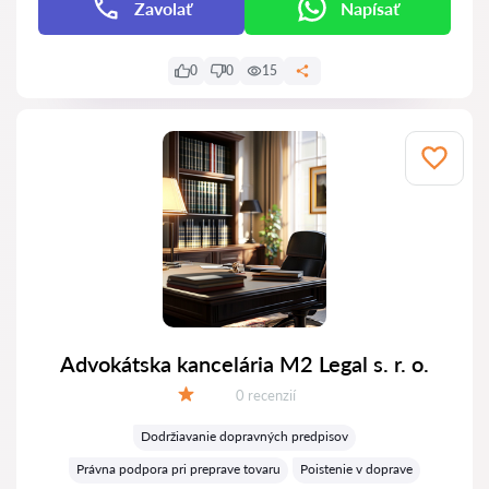
Zavolať
Napísať
0
0
15
Advokátska kancelária M2 Legal s. r. o.
Recenzií:
0 recenzií
Hodnotenie:
Dodržiavanie dopravných predpisov
Právna podpora pri preprave tovaru
Poistenie v doprave