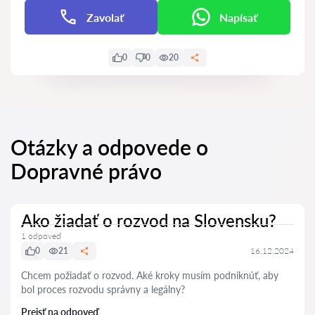
Zavolať
Napísať
0
0
20
Otázky a odpovede o
Dopravné právo
Ako žiadať o rozvod na Slovensku?
1 odpoveď
0
21
16.12.2024
Chcem požiadať o rozvod. Aké kroky musím podniknúť, aby
bol proces rozvodu správny a legálny?
Prejsť na odpoveď