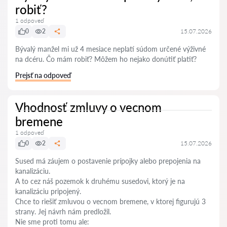
robiť?
1 odpoveď
0
2
15.07.2026
Bývalý manžel mi už 4 mesiace neplatí súdom určené výživné
na dcéru. Čo mám robiť? Môžem ho nejako donútiť platiť?
Prejsť na odpoveď
Vhodnosť zmluvy o vecnom
bremene
1 odpoveď
0
2
15.07.2026
Sused má záujem o postavenie prípojky alebo prepojenia na
kanalizáciu.
A to cez náš pozemok k druhému susedovi, ktorý je na
kanalizáciu pripojený.
Chce to riešiť zmluvou o vecnom bremene, v ktorej figurujú 3
strany. Jej návrh nám predložil.
Nie sme proti tomu ale: