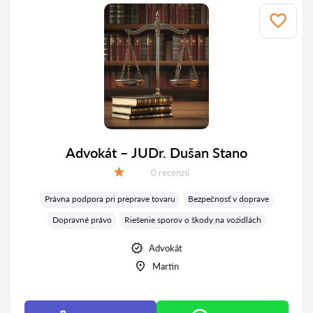
Advokát – JUDr. Dušan Stano
Recenzií:
0 recenzií
Hodnotenie:
Právna podpora pri preprave tovaru
Bezpečnosť v doprave
Dopravné právo
Riešenie sporov o škody na vozidlách
Advokát
Martin