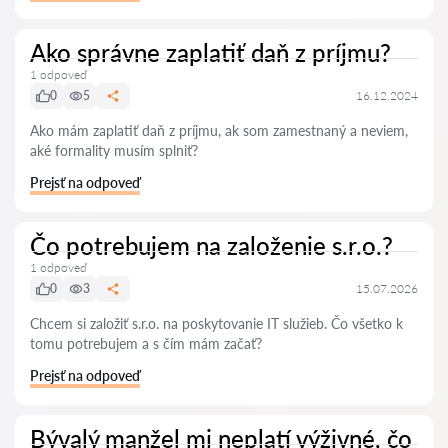
Ako správne zaplatiť daň z príjmu?
1 odpoveď
0
5
16.12.2024
Ako mám zaplatiť daň z príjmu, ak som zamestnaný a neviem,
aké formality musím splniť?
Prejsť na odpoveď
Čo potrebujem na založenie s.r.o.?
1 odpoveď
0
3
15.07.2026
Chcem si založiť s.r.o. na poskytovanie IT služieb. Čo všetko k
tomu potrebujem a s čím mám začať?
Prejsť na odpoveď
Bývalý manžel mi neplatí výživné, čo