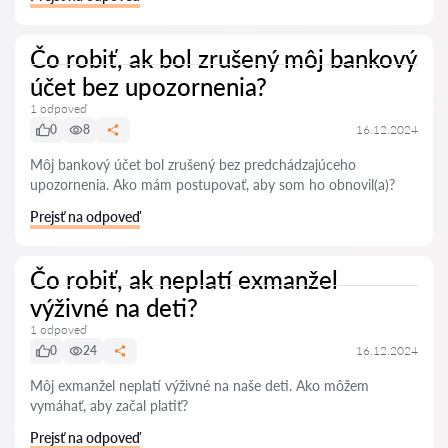
Čo robiť, ak bol zrušený môj bankový
účet bez upozornenia?
1 odpoveď
0
8
16.12.2024
Môj bankový účet bol zrušený bez predchádzajúceho
upozornenia. Ako mám postupovať, aby som ho obnovil(a)?
Prejsť na odpoveď
Čo robiť, ak neplatí exmanžel
výživné na deti?
1 odpoveď
0
24
16.12.2024
Môj exmanžel neplatí výživné na naše deti. Ako môžem
vymáhať, aby začal platiť?
Prejsť na odpoveď