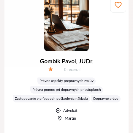
Gombík Pavol, JUDr.
Recenzií:
0 recenzií
Hodnotenie:
Právne aspekty prepravných zmlúv
Právna pomoc pri dopravných priestupkoch
Zastupovanie v prípadoch poškodenia nákladu
Dopravné právo
Advokát
Martin