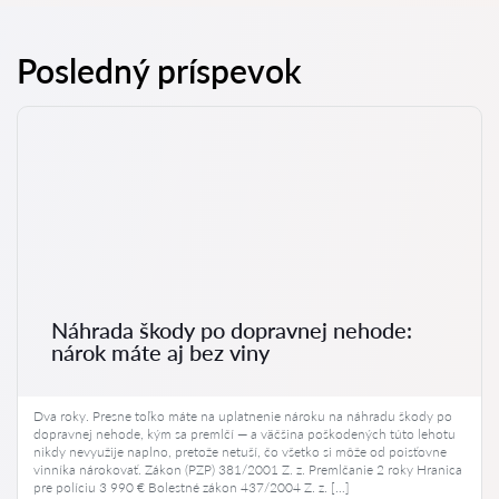
Posledný príspevok
Náhrada škody po dopravnej nehode:
nárok máte aj bez viny
Dva roky. Presne toľko máte na uplatnenie nároku na náhradu škody po
dopravnej nehode, kým sa premlčí — a väčšina poškodených túto lehotu
nikdy nevyužije naplno, pretože netuší, čo všetko si môže od poisťovne
vinníka nárokovať. Zákon (PZP) 381/2001 Z. z. Premlčanie 2 roky Hranica
pre políciu 3 990 € Bolestné zákon 437/2004 Z. z. […]