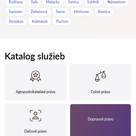
Rožňava
Šaľa
Malacky
Senica
Svidník
Námestovo
Šamorín
Želiezovce
Senec
Hlohovec
Revúca
Stropkov
Kežmarok
Púchov
Katalog služieb
Agropodnikateľské právo
Colné právo
Dopravné právo
Daňové právo