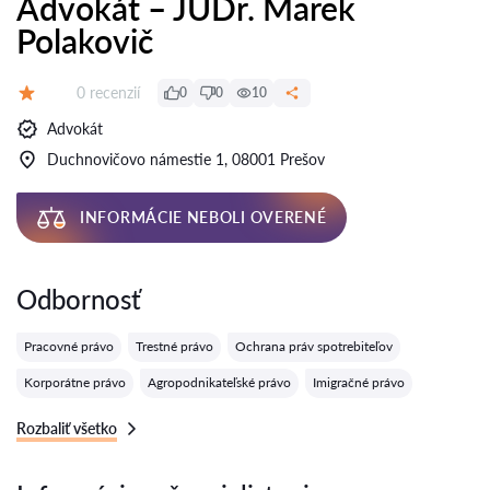
Advokát – JUDr. Marek
Polakovič
Recenzií:
0 recenzií
0
0
10
Hodnotenie:
Advokát
Duchnovičovo námestie 1, 08001 Prešov
INFORMÁCIE NEBOLI OVERENÉ
Odbornosť
Pracovné právo
Trestné právo
Ochrana práv spotrebiteľov
Korporátne právo
Agropodnikateľské právo
Imigračné právo
Rozbaliť všetko