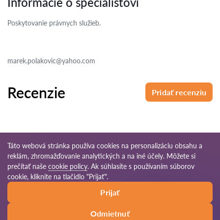
Informácie o špecialistovi
Poskytovanie právnych služieb.
marek.polakovic@yahoo.com
Recenzie
Pridať recenziu
Táto webová stránka používa cookies na personalizáciu obsahu a
reklám, zhromažďovanie analytických a na iné účely. Môžete si
© 2026 Pravnikov-sk.com
prečítať naše
cookie policy
. Ak súhlasíte s používaním súborov
cookie, kliknite na tlačidlo "Prijať".
Podmienky
Mapa
Naša celosvetová
Prijať
používania
stránok
sieť
Odmietnuť