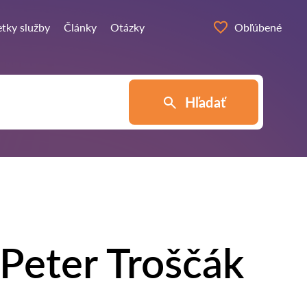
tky služby
Články
Otázky
Obľúbené
Hľadať
Peter Troščák