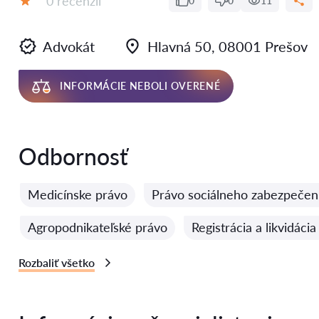
0 recenzií
0
0
11
Hodnotenie:
Advokát
Hlavná 50, 08001 Prešov
INFORMÁCIE NEBOLI OVERENÉ
Odbornosť
Medicínske právo
Právo sociálneho zabezpečen
Agropodnikateľské právo
Registrácia a likvidáci
Rozbaliť všetko