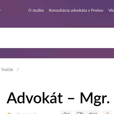
v
O službe
Konzultácia advokáta v Prešov
Vše
 Troščák
Advokát – Mgr. 
Recenzií: