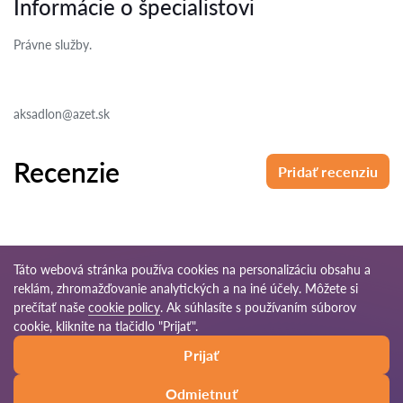
Informácie o špecialistovi
Právne služby.
aksadlon@azet.sk
Recenzie
Pridať recenziu
Táto webová stránka používa cookies na personalizáciu obsahu a
reklám, zhromažďovanie analytických a na iné účely. Môžete si
© 2026 Pravnikov-sk.com
prečítať naše
cookie policy
. Ak súhlasíte s používaním súborov
cookie, kliknite na tlačidlo "Prijať".
Podmienky
Mapa
Naša celosvetová
Prijať
používania
stránok
sieť
Odmietnuť
Zavolať
Napísať