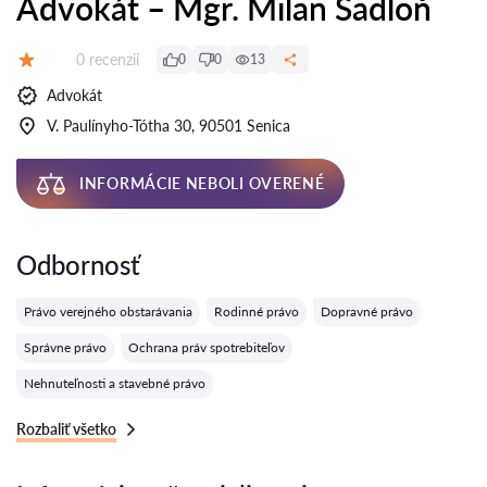
Advokát – Mgr. Milan Sadloň
Recenzií:
0 recenzií
0
0
13
Hodnotenie:
Advokát
V. Paulínyho-Tótha 30, 90501 Senica
INFORMÁCIE NEBOLI OVERENÉ
Odbornosť
Právo verejného obstarávania
Rodinné právo
Dopravné právo
Správne právo
Ochrana práv spotrebiteľov
Nehnuteľnosti a stavebné právo
Rozbaliť všetko