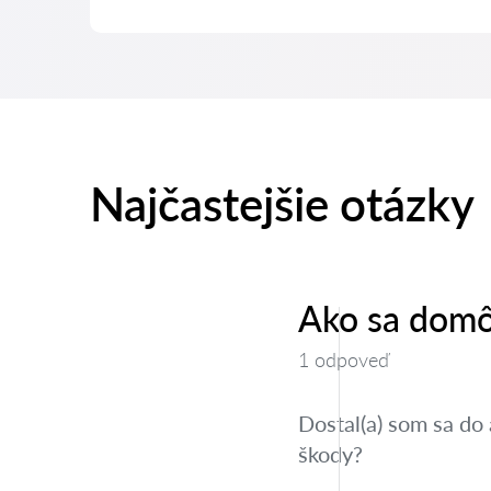
Najčastejšie otázky
Ako sa domô
1 odpoveď
Dostal(a) som sa do
škody?