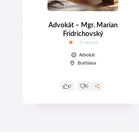
vá
Advokát – Mgr. Marian
Fridrichovský
Recenzií:
0 recenzií
Hodnotenie:
Advokát
Bratislava
0
0