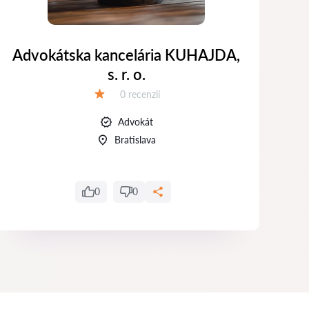
Advokátska kancelária KUHAJDA,
Adv
s. r. o.
Recenzií:
0 recenzií
Hodnotenie:
Advokát
Bratislava
0
0