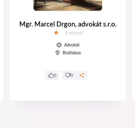
Mgr. Marcel Drgon, advokát s.r.o.
Recenzií:
0 recenzií
Hodnotenie:
Advokát
Bratislava
0
0