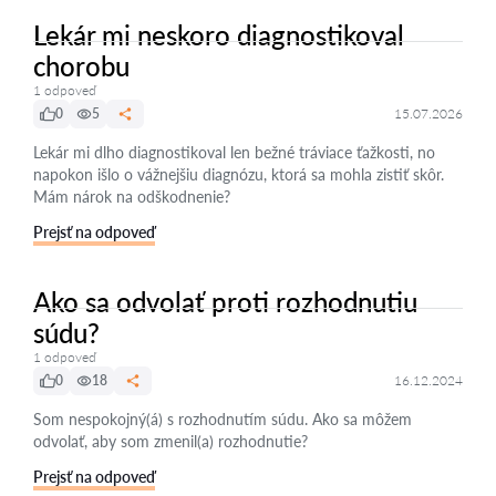
Lekár mi neskoro diagnostikoval
chorobu
1 odpoveď
0
5
15.07.2026
Lekár mi dlho diagnostikoval len bežné tráviace ťažkosti, no
napokon išlo o vážnejšiu diagnózu, ktorá sa mohla zistiť skôr.
Mám nárok na odškodnenie?
Prejsť na odpoveď
Ako sa odvolať proti rozhodnutiu
súdu?
1 odpoveď
0
18
16.12.2024
Som nespokojný(á) s rozhodnutím súdu. Ako sa môžem
odvolať, aby som zmenil(a) rozhodnutie?
Prejsť na odpoveď