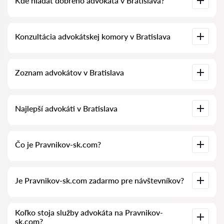
Kde hľadať dobrého advokáta v Bratislava?
To je možné vykonať na slovenskej službe na vyhľadávanie
Konzultácia advokátskej komory v Bratislava
advokátov Pravnikov-sk.com úplne zadarmo. Je dôležité
vedieť, že pohodlné vyhľadávanie a spojenie so špecialistom
sú zadarmo, ale konzultácie a služby samotných špecialistov
môžu byť spoplatnené.
Konzultácia advokáta online alebo v kancelárii so štúdiom
Zoznam advokátov v Bratislava
dokumentov prípadu. Zoznam advokátskej komory v
Bratislava. Ceny za služby advokátov a recenzie.
Kompletná databáza advokátov v Bratislava vo forme
Najlepší advokáti v Bratislava
zoznamu, špeciálne pre vás. Kompletné biografie advokátov s
telefónnymi číslami.
U nás nájdete zoznam najlepších advokátov v Bratislava s
Čo je Pravnikov-sk.com?
kompletnými informáciami. Ceny, recenzie, telefónne čísla a
adresy.
Pravnikov-sk.com je moderná právna spoločnosť. Pomáhame
Je Pravnikov-sk.com zadarmo pre návštevníkov?
fyzickým a právnickým osobám, ako aj zahraničným
spoločnostiam.
Áno, samotná stránka a jej používanie je pre návštevníkov v
Koľko stoja služby advokáta na Pravnikov-
Bratislava zadarmo, avšak služby a konzultácie poskytované
sk.com?
právnikmi a advokátmi sú spoplatnené.