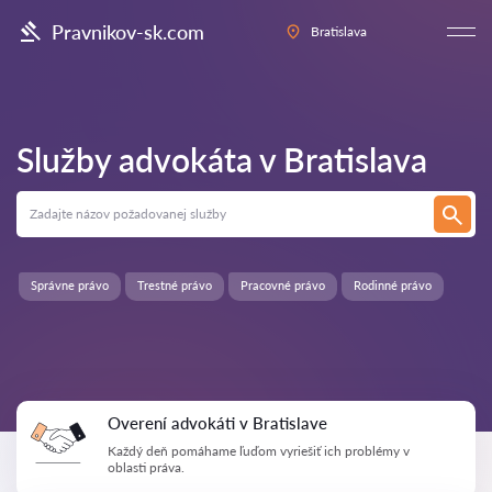
Pravnikov-sk.com
Bratislava
Služby advokáta v
Bratislava
Správne právo
Trestné právo
Pracovné právo
Rodinné právo
Overení advokáti v Bratislave
Každý deň pomáhame ľuďom vyriešiť ich problémy v
oblasti práva.