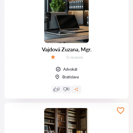
Vajdová Zuzana, Mgr.
Recenzií:
0 recenzií
Hodnotenie:
Advokát
Bratislava
0
0