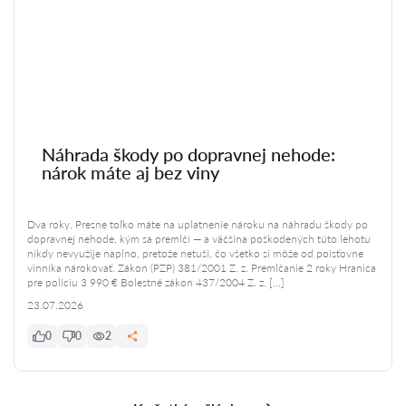
Náhrada škody po dopravnej nehode:
nárok máte aj bez viny
Dva roky. Presne toľko máte na uplatnenie nároku na náhradu škody po
dopravnej nehode, kým sa premlčí — a väčšina poškodených túto lehotu
nikdy nevyužije naplno, pretože netuší, čo všetko si môže od poisťovne
vinníka nárokovať. Zákon (PZP) 381/2001 Z. z. Premlčanie 2 roky Hranica
pre políciu 3 990 € Bolestné zákon 437/2004 Z. z. […]
23.07.2026
0
0
2