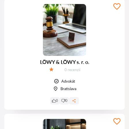
LÖWY & LÖWY s. r. o.
Recenzií:
0 recenzií
Hodnotenie:
Advokát
Bratislava
0
0