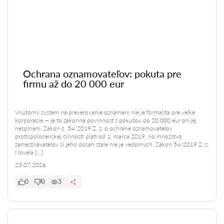
Ochrana oznamovateľov: pokuta pre
firmu až do 20 000 eur
Vnútorný systém na preverovanie oznámení nie je formalita pre veľké
korporácie — je to zákonná povinnosť s pokutou do 20 000 eur pri jej
nesplnení. Zákon č. 54/2019 Z. z. o ochrane oznamovateľov
protispoločenskej činnosti platí od 1. marca 2019, no množstvo
zamestnávateľov si jeho dosah stále nie je vedomých. Zákon 54/2019 Z. z.
Novela […]
23.07.2026
0
0
3