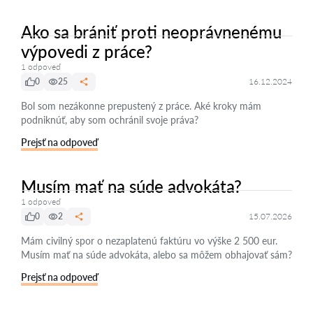
Ako sa brániť proti neoprávnenému
výpovedi z práce?
1 odpoveď
0
25
16.12.2024
Bol som nezákonne prepustený z práce. Aké kroky mám
podniknúť, aby som ochránil svoje práva?
Prejsť na odpoveď
Musím mať na súde advokáta?
1 odpoveď
0
2
15.07.2026
Mám civilný spor o nezaplatenú faktúru vo výške 2 500 eur.
Musím mať na súde advokáta, alebo sa môžem obhajovať sám?
Prejsť na odpoveď