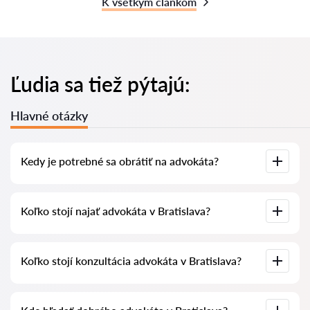
K všetkým článkom
Ľudia sa tiež pýtajú:
Hlavné otázky
Kedy je potrebné sa obrátiť na advokáta?
Ľudia sa rozhodujú navštíviť advokáta vo chvíli, keď čelí
Koľko stojí najať advokáta v Bratislava?
zložitým problémom. Na profesionálnu pomoc advokáta v
Bratislava sa často obracajú, keď sa prípad už rieši na súde
alebo na úrade a neprebieha tak, ako by si priali. Alebo ešte
horšie – prípad je už prehraný. Preto odporúčame neotáľať s
Ceny za služby advokátov sa odvíjajú od rozsahu práce a
kontaktovaním advokáta a vyriešiť problém včas, kým je to
Koľko stojí konzultácia advokáta v Bratislava?
zložitosti prípadu. Průměrná cena služieb advokáta začína od
ešte možné.
60 EUR. Vyberte si kandidátov podľa hodnotenia a recenzií.
Mnohí z nich majú ukážky vykonaných prác!
Konzultácia advokátov v Bratislava začína od 50 EUR a vyššie
(ceny sa môžu líšiť podľa zložitosti otázky a formy odpovede).