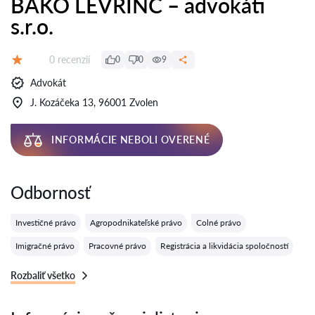
BAKO LEVRINC – advokáti
s.r.o.
Recenzií:
0 recenzií
0
0
9
Hodnotenie:
Advokát
J. Kozáčeka 13, 96001 Zvolen
INFORMÁCIE NEBOLI OVERENÉ
Odbornosť
Investičné právo
Agropodnikateľské právo
Colné právo
Imigračné právo
Pracovné právo
Registrácia a likvidácia spoločností
Rozbaliť všetko