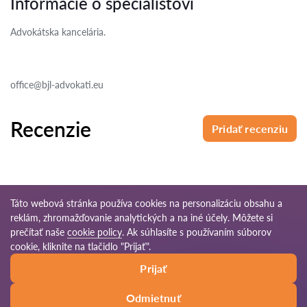
Informácie o špecialistovi
Advokátska kancelária.
office@bjl-advokati.eu
Recenzie
Pridať recenziu
Táto webová stránka používa cookies na personalizáciu obsahu a
reklám, zhromažďovanie analytických a na iné účely. Môžete si
© 2026 Pravnikov-sk.com
prečítať naše
cookie policy
. Ak súhlasíte s používaním súborov
cookie, kliknite na tlačidlo "Prijať".
Podmienky
Mapa
Naša celosvetová
Prijať
používania
stránok
sieť
Odmietnuť
Zavolať
Napísať