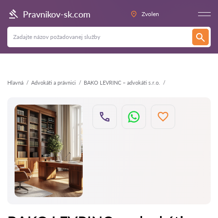
Späť
Pravnikov-sk.com
Zvolen
Hlavná
Аdvokáti a právnici
BAKO LEVRINC – advokáti s.r.o.