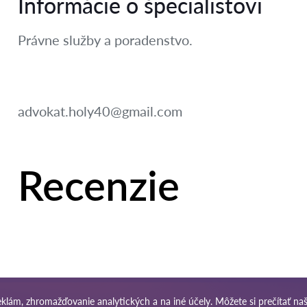
Informácie o špecialistovi
Právne služby a poradenstvo.
advokat.holy40@gmail.com
Recenzie
klám, zhromažďovanie analytických a na iné účely. Môžete si prečítať na
a
Mapa stránok
Naša celosvetová sieť