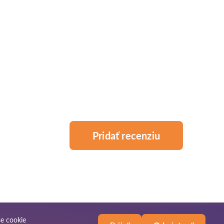
Pridať recenziu
še
cookie