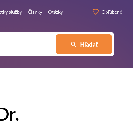
etky služby
Články
Otázky
Obľúbené
Hľadať
Dr.