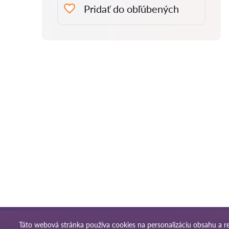
Pridať do obľúbených
Táto webová stránka používa cookies na personalizáciu obsahu a re
Podmienky používani
© 2026 Pravnikov-sk.com