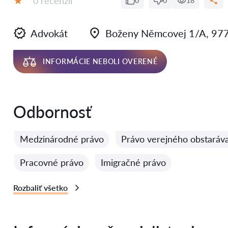
0 recenzií
0
0
18
Hodnotenie:
Advokát
Boženy Němcovej 1/A, 97
INFORMÁCIE NEBOLI OVERENÉ
Odbornosť
Medzinárodné právo
Právo verejného obstaráv
Pracovné právo
Imigračné právo
Rozbaliť všetko