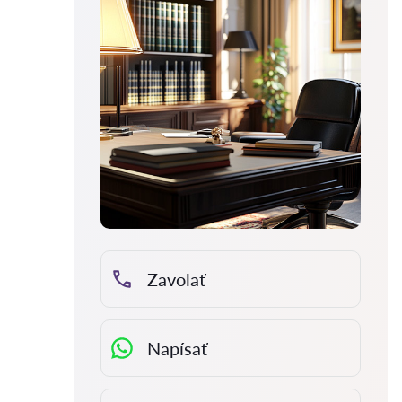
Zavolať
Napísať