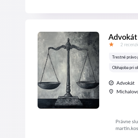
Advokát 
Recenzií:
2 recenzi
Hodnotenie:
Trestné právo 
Obhajoba pri ob
Advokát
Michalov
Právne slu
martin.ko