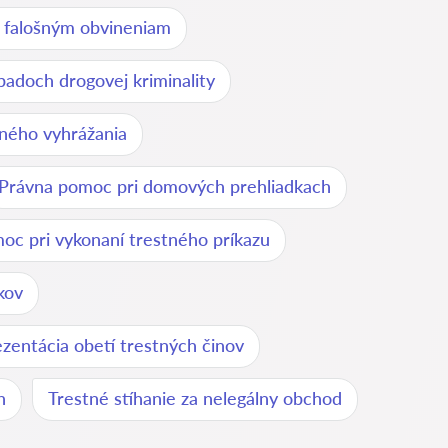
 falošným obvineniam
padoch drogovej kriminality
ného vyhrážania
Právna pomoc pri domových prehliadkach
oc pri vykonaní trestného príkazu
kov
zentácia obetí trestných činov
h
Trestné stíhanie za nelegálny obchod