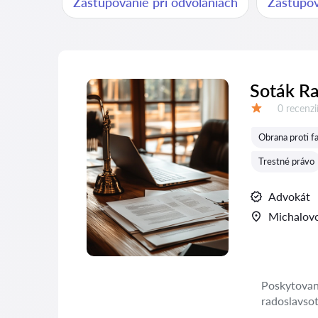
Zastupovanie pri odvolaniach
Zastupov
Soták Ra
Recenzií:
0 recenzi
Hodnotenie:
Obrana proti 
Trestné právo
Advokát
Michalov
Poskytovani
radoslavso