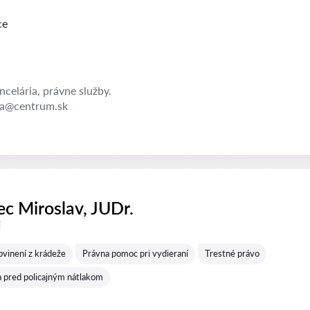
ce
celária, právne služby.
va@centrum.sk
c Miroslav, JUDr.
í
bvinení z krádeže
Právna pomoc pri vydieraní
Trestné právo
 pred policajným nátlakom