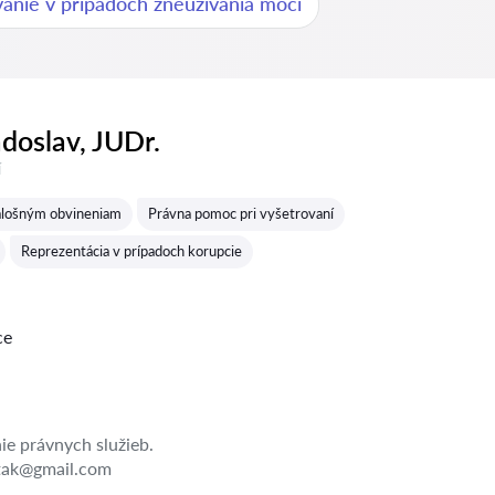
anie v prípadoch zneužívania moci
doslav, JUDr.
í
falošným obvineniam
Právna pomoc pri vyšetrovaní
Reprezentácia v prípadoch korupcie
ce
e právnych služieb.
tak@gmail.com