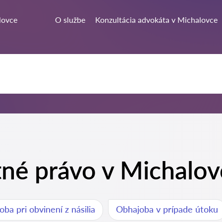
lovce
O službe
Konzultácia advokáta v Michalovce
tné právo v Michalo
ba pri obvinení z násilia
Obhajoba v prípade útoku