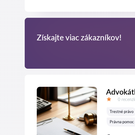
Získajte viac zákazníkov!
Advokátk
Recenzií:
0 recenzi
Hodnotenie:
Trestné právo
Právna pomoc 