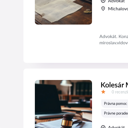
Advokát
Michalov
Advokát. Konzu
miroslav.vido
Kolesár 
Recenzií:
0 recenzi
Hodnotenie:
Právna pomoc 
Právne porade
Advokát