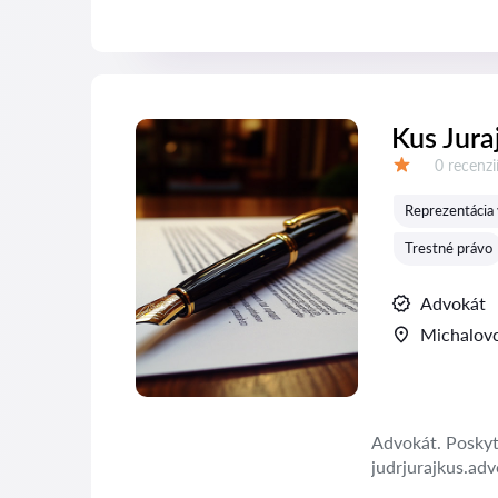
Kus Jura
Recenzií:
0 recenzi
Hodnotenie:
Reprezentácia 
Trestné právo
Advokát
Michalov
Advokát. Poskyt
judrjurajkus.ad