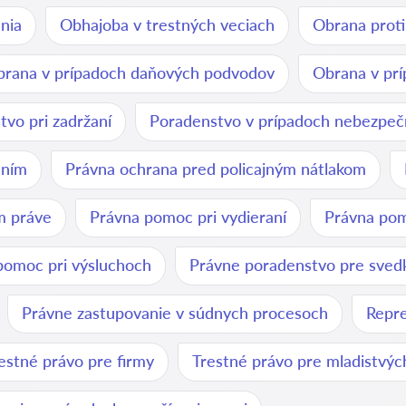
nia
Obhajoba v trestných veciach
Obrana proti
rana v prípadoch daňových podvodov
Obrana v prí
vo pri zadržaní
Poradenstvo v prípadoch nebezpeč
aním
Právna ochrana pred policajným nátlakom
m práve
Právna pomoc pri vydieraní
Právna pom
pomoc pri výsluchoch
Právne poradenstvo pre sved
Právne zastupovanie v súdnych procesoch
Repre
estné právo pre firmy
Trestné právo pre mladistvýc