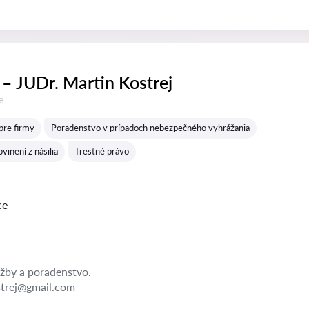
– JUDr. Martin Kostrej
e
pre firmy
Poradenstvo v prípadoch nebezpečného vyhrážania
vinení z násilia
Trestné právo
ce
žby a poradenstvo.
strej@gmail.com