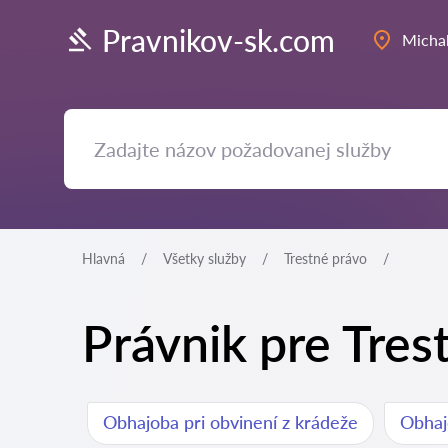
Pravnikov-sk.com
Micha
Hlavná
Všetky služby
Trestné právo
Právnik pre Tres
Obhajoba pri obvinení z krádeže
Obhajo