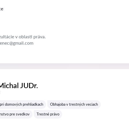
ce
ltácie v oblasti práva.
venec@gmail.com
Michal JUDr.
í
pri domových prehliadkach
Obhajoba v trestných veciach
nstvo pre svedkov
Trestné právo