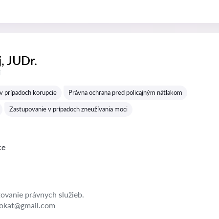
j, JUDr.
í
v prípadoch korupcie
Právna ochrana pred policajným nátlakom
Zastupovanie v prípadoch zneužívania moci
ce
ovanie právnych služieb.
vokat@gmail.com