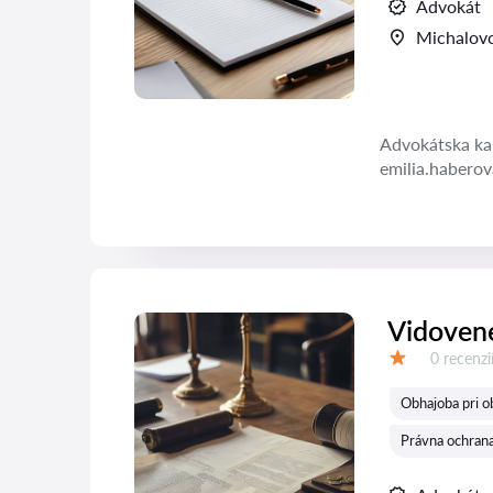
Advokát
Michalov
Advokátska kan
emilia.habero
Vidovene
Recenzií:
0 recenzi
Hodnotenie:
Obhajoba pri o
Právna ochrana