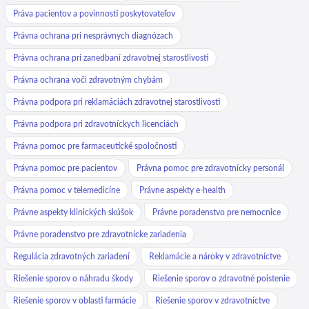
Práva pacientov a povinnosti poskytovateľov
Právna ochrana pri nesprávnych diagnózach
Právna ochrana pri zanedbaní zdravotnej starostlivosti
Právna ochrana voči zdravotným chybám
Právna podpora pri reklamáciách zdravotnej starostlivosti
Právna podpora pri zdravotníckych licenciách
Právna pomoc pre farmaceutické spoločnosti
Právna pomoc pre pacientov
Právna pomoc pre zdravotnícky personál
Právna pomoc v telemedicíne
Právne aspekty e-health
Právne aspekty klinických skúšok
Právne poradenstvo pre nemocnice
Právne poradenstvo pre zdravotnícke zariadenia
Regulácia zdravotných zariadení
Reklamácie a nároky v zdravotníctve
Riešenie sporov o náhradu škody
Riešenie sporov o zdravotné poistenie
Riešenie sporov v oblasti farmácie
Riešenie sporov v zdravotníctve