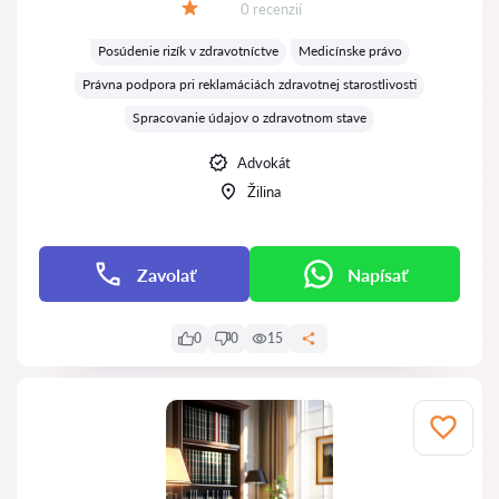
Recenzií:
0 recenzií
Hodnotenie:
Posúdenie rizík v zdravotníctve
Medicínske právo
Právna podpora pri reklamáciách zdravotnej starostlivosti
Spracovanie údajov o zdravotnom stave
Advokát
Žilina
Zavolať
Napísať
0
0
15