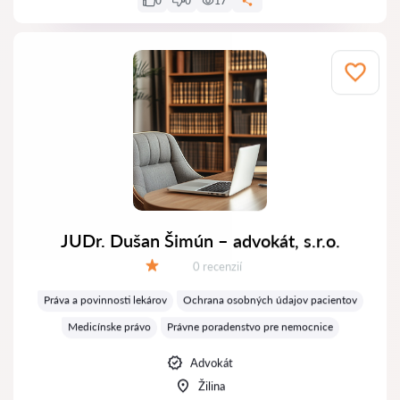
0
0
17
JUDr. Dušan Šimún – advokát, s.r.o.
Recenzií:
0 recenzií
Hodnotenie:
Práva a povinnosti lekárov
Ochrana osobných údajov pacientov
Medicínske právo
Právne poradenstvo pre nemocnice
Advokát
Žilina