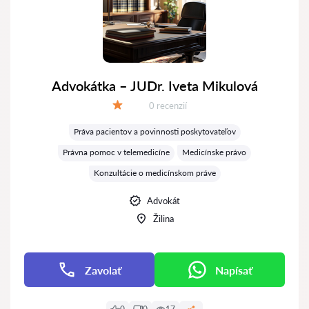
Advokátka – JUDr. Iveta Mikulová
Recenzií:
0 recenzií
Hodnotenie:
Práva pacientov a povinnosti poskytovateľov
Právna pomoc v telemedicíne
Medicínske právo
Konzultácie o medicínskom práve
Advokát
Žilina
Zavolať
Napísať