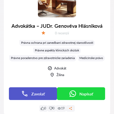
Advokátka – JUDr. Genovéva Hlásniková
Recenzií:
0 recenzií
Hodnotenie:
Právna ochrana pri zanedbaní zdravotnej starostlivosti
Právne aspekty klinických skúšok
Právne poradenstvo pre zdravotnícke zariadenia
Medicínske právo
Advokát
Žilina
Zavolať
Napísať
0
0
19