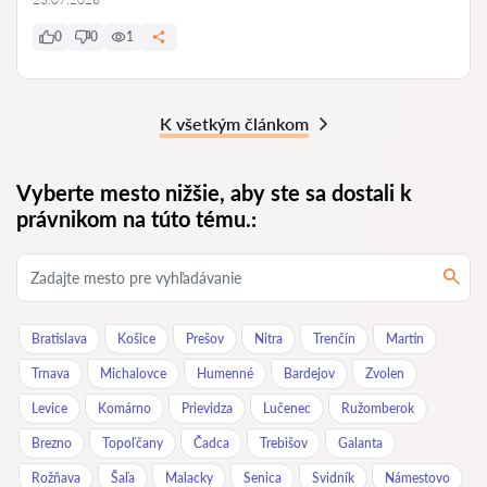
0
0
1
K všetkým článkom
Vyberte mesto nižšie, aby ste sa dostali k
právnikom na túto tému.:
Bratislava
Košice
Prešov
Nitra
Trenčín
Martin
Trnava
Michalovce
Humenné
Bardejov
Zvolen
Levice
Komárno
Prievidza
Lučenec
Ružomberok
Brezno
Topoľčany
Čadca
Trebišov
Galanta
Rožňava
Šaľa
Malacky
Senica
Svidník
Námestovo