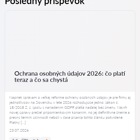
Posledný príspevok
Ochrana osobných údajov 2026: čo platí
teraz a čo sa chystá
Napriek správam o veľkej reforme ochrany osobných údajov je pre firmy aj
jednotlivcov na Slovensku v lete 2026 rozhodujúce jedno: zákon č.
18/2018 Z. z. spolu s nariadením GDPR platia naďalej bez zmeny. Návrh
novej úpravy prešiel pripomienkovým konaním, no jej definitívne znenie a
presný termín účinnosti neboli v čase písania tohto článku potvrdené.
Platný […]
23.07.2026