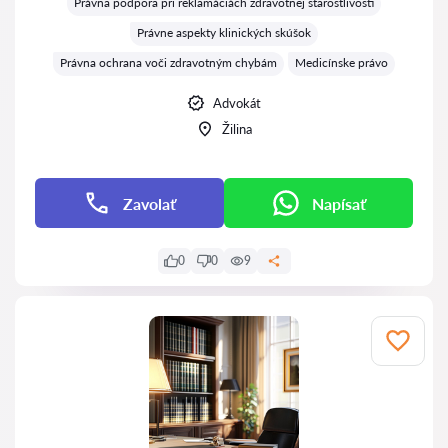
Právna podpora pri reklamáciách zdravotnej starostlivosti
Právne aspekty klinických skúšok
Právna ochrana voči zdravotným chybám
Medicínske právo
Advokát
Žilina
Zavolať
Napísať
0
0
9