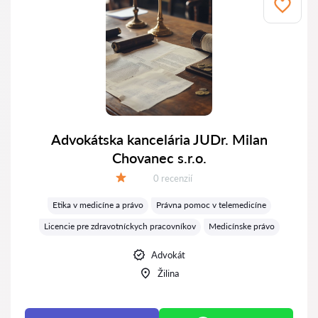
Advokátska kancelária JUDr. Milan
Chovanec s.r.o.
Recenzií:
0 recenzií
Hodnotenie:
Etika v medicíne a právo
Právna pomoc v telemedicíne
Licencie pre zdravotníckych pracovníkov
Medicínske právo
Advokát
Žilina