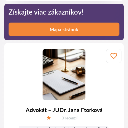
Získajte viac zákazníkov!
Mapa stránok
Advokát – JUDr. Jana Ftorková
Recenzií:
0 recenzií
Hodnotenie: