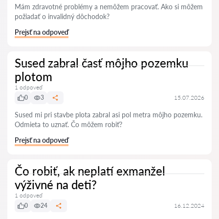
Mám zdravotné problémy a nemôžem pracovať. Ako si môžem
požiadať o invalidný dôchodok?
Prejsť na odpoveď
Sused zabral časť môjho pozemku
plotom
1 odpoveď
0
3
15.07.2026
Sused mi pri stavbe plota zabral asi pol metra môjho pozemku.
Odmieta to uznať. Čo môžem robiť?
Prejsť na odpoveď
Čo robiť, ak neplatí exmanžel
výživné na deti?
1 odpoveď
0
24
16.12.2024