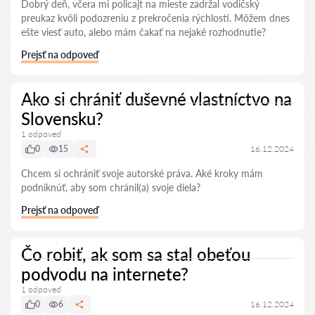
Dobrý deň, včera mi policajt na mieste zadržal vodičský
preukaz kvôli podozreniu z prekročenia rýchlosti. Môžem dnes
ešte viesť auto, alebo mám čakať na nejaké rozhodnutie?
Prejsť na odpoveď
Ako si chrániť duševné vlastníctvo na
Slovensku?
1 odpoveď
0
15
16.12.2024
Chcem si ochrániť svoje autorské práva. Aké kroky mám
podniknúť, aby som chránil(a) svoje diela?
Prejsť na odpoveď
Čo robiť, ak som sa stal obeťou
podvodu na internete?
1 odpoveď
0
6
16.12.2024