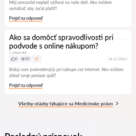
Môj exmanžel neplatí výživné na naše deti. Ako môžem
vymáhať, aby začal platiť?
Prejsť na odpoveď
Ako sa domôcť spravodlivosti pri
podvode s online nákupom?
1 odpoveď
0
10
16.12.2024
Bol(a) som podvedený(á) pri nákupe cez internet. Ako môžem
získať svoje peniaze späť?
Prejsť na odpoveď
Všetky otázky týkajúce sa Medicínske právo