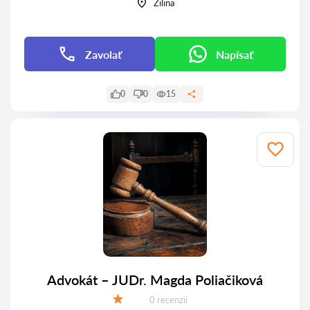
Žilina
Zavolať
Napísať
0
0
15
Advokát – JUDr. Magda Poliačiková
Recenzií:
0 recenzií