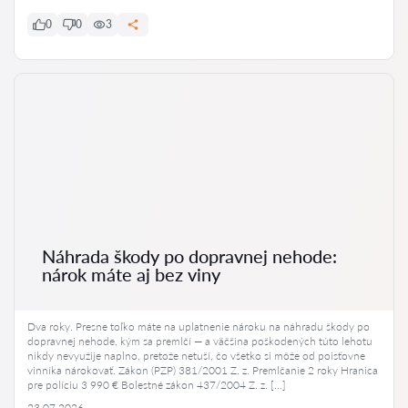
0
0
3
Náhrada škody po dopravnej nehode:
nárok máte aj bez viny
Dva roky. Presne toľko máte na uplatnenie nároku na náhradu škody po
dopravnej nehode, kým sa premlčí — a väčšina poškodených túto lehotu
nikdy nevyužije naplno, pretože netuší, čo všetko si môže od poisťovne
vinníka nárokovať. Zákon (PZP) 381/2001 Z. z. Premlčanie 2 roky Hranica
pre políciu 3 990 € Bolestné zákon 437/2004 Z. z. […]
23.07.2026