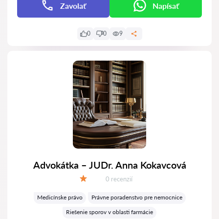
Zavolať
Napísať
0
0
9
Advokátka – JUDr. Anna Kokavcová
Recenzií:
0 recenzií
Hodnotenie:
Medicínske právo
Právne poradenstvo pre nemocnice
Riešenie sporov v oblasti farmácie