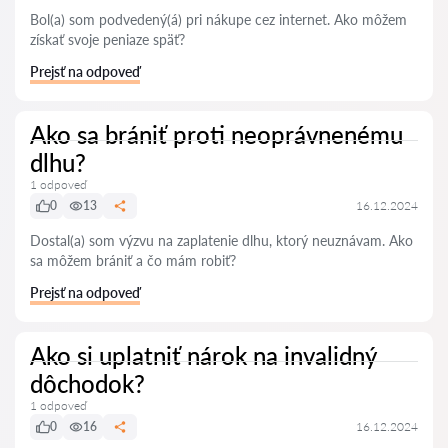
Bol(a) som podvedený(á) pri nákupe cez internet. Ako môžem
získať svoje peniaze späť?
Prejsť na odpoveď
Ako sa brániť proti neoprávnenému
dlhu?
1 odpoveď
0
13
16.12.2024
Dostal(a) som výzvu na zaplatenie dlhu, ktorý neuznávam. Ako
sa môžem brániť a čo mám robiť?
Prejsť na odpoveď
Ako si uplatniť nárok na invalidný
dôchodok?
1 odpoveď
0
16
16.12.2024