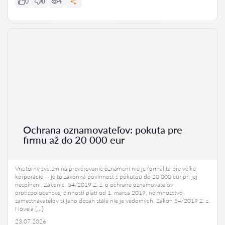
0
0
4
Ochrana oznamovateľov: pokuta pre
firmu až do 20 000 eur
Vnútorný systém na preverovanie oznámení nie je formalita pre veľké
korporácie — je to zákonná povinnosť s pokutou do 20 000 eur pri jej
nesplnení. Zákon č. 54/2019 Z. z. o ochrane oznamovateľov
protispoločenskej činnosti platí od 1. marca 2019, no množstvo
zamestnávateľov si jeho dosah stále nie je vedomých. Zákon 54/2019 Z. z.
Novela […]
23.07.2026