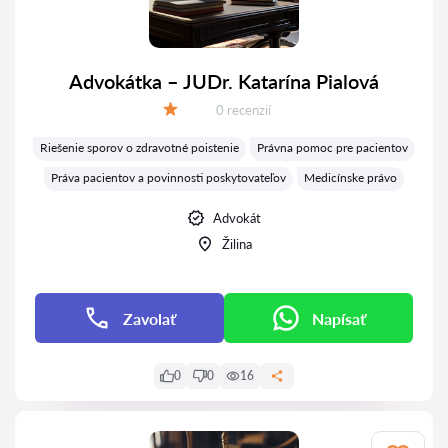
Advokátka – JUDr. Katarína Pialová
Recenzií:
0 recenzií
Hodnotenie:
Riešenie sporov o zdravotné poistenie
Právna pomoc pre pacientov
Práva pacientov a povinnosti poskytovateľov
Medicínske právo
Advokát
Žilina
Zavolať
Napísať
0
0
16