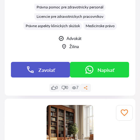
Hodnotenie:
Právna pomoc pre zdravotnícky personál
Licencie pre zdravotníckych pracovníkov
Právne aspekty klinických skúšok
Medicínske právo
Advokát
Žilina
Zavolať
Napísať
0
0
7