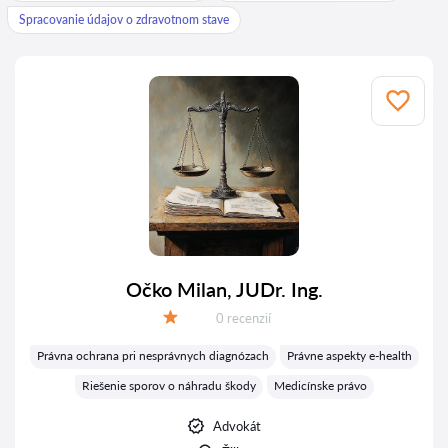
Spracovanie údajov o zdravotnom stave
Očko Milan, JUDr. Ing.
Recenzií:
0 recenzií
Hodnotenie:
Právna ochrana pri nesprávnych diagnózach
Právne aspekty e-health
Riešenie sporov o náhradu škody
Medicínske právo
Advokát