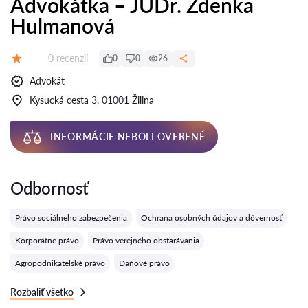
Advokátka – JUDr. Zdenka
Hulmanová
Recenzií:
0 recenzií
0
0
26
Hodnotenie:
Advokát
Kysucká cesta 3, 01001 Žilina
INFORMÁCIE NEBOLI OVERENÉ
Odbornosť
Právo sociálneho zabezpečenia
Ochrana osobných údajov a dôvernosť
Korporátne právo
Právo verejného obstarávania
Agropodnikateľské právo
Daňové právo
Rozbaliť všetko