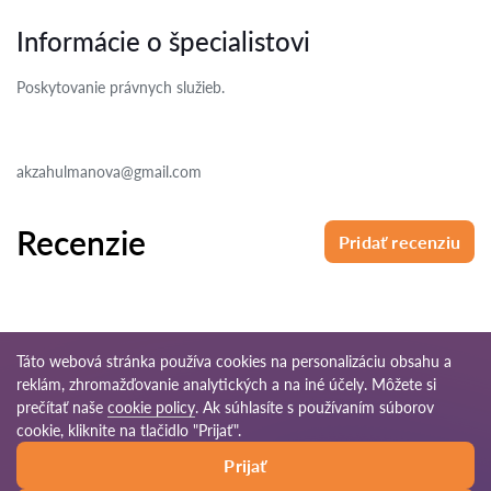
Informácie o špecialistovi
Poskytovanie právnych služieb.
akzahulmanova@gmail.com
Recenzie
Pridať recenziu
Táto webová stránka používa cookies na personalizáciu obsahu a
reklám, zhromažďovanie analytických a na iné účely. Môžete si
© 2026 Pravnikov-sk.com
prečítať naše
cookie policy
. Ak súhlasíte s používaním súborov
cookie, kliknite na tlačidlo "Prijať".
Podmienky
Mapa
Naša celosvetová
Prijať
používania
stránok
sieť