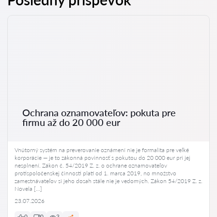
Ochrana oznamovateľov: pokuta pre
firmu až do 20 000 eur
Vnútorný systém na preverovanie oznámení nie je formalita pre veľké
korporácie — je to zákonná povinnosť s pokutou do 20 000 eur pri jej
nesplnení. Zákon č. 54/2019 Z. z. o ochrane oznamovateľov
protispoločenskej činnosti platí od 1. marca 2019, no množstvo
zamestnávateľov si jeho dosah stále nie je vedomých. Zákon 54/2019 Z. z.
Novela […]
23.07.2026