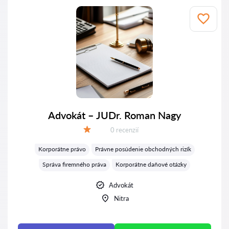
Advokát – JUDr. Roman Nagy
Recenzií:
0 recenzií
Hodnotenie:
Korporátne právo
Právne posúdenie obchodných rizík
Správa firemného práva
Korporátne daňové otázky
Advokát
Nitra