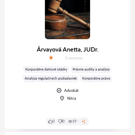
Árvayová Anetta, JUDr.
Recenzií:
1 recenzia
Hodnotenie:
Korporátne daňové otázky
Právne audity a analýzy
Analýza regulačných požiadaviek
Korporátne právo
Advokát
Nitra
0
0
19