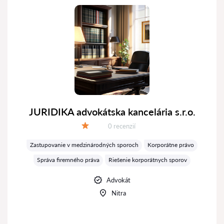
JURIDIKA advokátska kancelária s.r.o.
Recenzií:
0 recenzií
Hodnotenie:
Zastupovanie v medzinárodných sporoch
Korporátne právo
Správa firemného práva
Riešenie korporátnych sporov
Advokát
Nitra