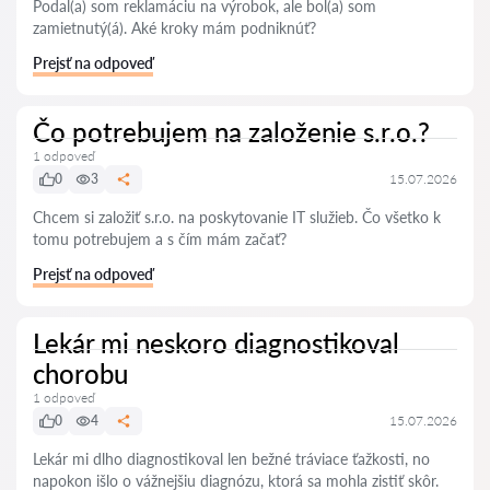
Podal(a) som reklamáciu na výrobok, ale bol(a) som
zamietnutý(á). Aké kroky mám podniknúť?
Prejsť na odpoveď
Čo potrebujem na založenie s.r.o.?
1 odpoveď
0
3
15.07.2026
Chcem si založiť s.r.o. na poskytovanie IT služieb. Čo všetko k
tomu potrebujem a s čím mám začať?
Prejsť na odpoveď
Lekár mi neskoro diagnostikoval
chorobu
1 odpoveď
0
4
15.07.2026
Lekár mi dlho diagnostikoval len bežné tráviace ťažkosti, no
napokon išlo o vážnejšiu diagnózu, ktorá sa mohla zistiť skôr.