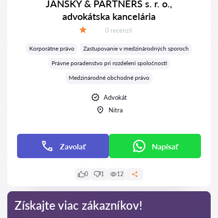
JÁNSKÝ & PARTNERS s. r. o.,
advokátska kancelária
Recenzií:
0 recenzií
Hodnotenie:
Korporátne právo
Zastupovanie v medzinárodných sporoch
Právne poradenstvo pri rozdelení spoločností
Medzinárodné obchodné právo
Advokát
Nitra
Zavolať
Napísať
0
1
12
Získajte viac zákazníkov!