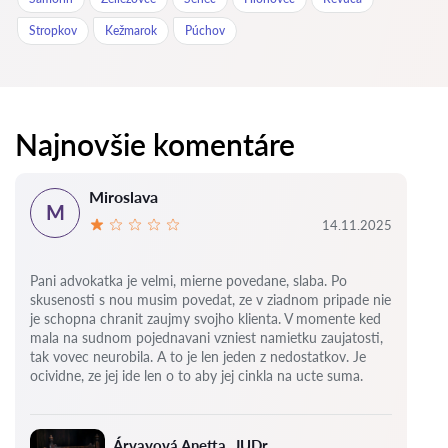
Stropkov
Kežmarok
Púchov
Najnovšie komentáre
Miroslava
M
14.11.2025
Pani advokatka je velmi, mierne povedane, slaba.
Po
skusenosti s nou musim povedat, ze v ziadnom pripade nie
je schopna chranit zaujmy svojho klienta. V momente ked
mala na sudnom pojednavani vzniest namietku zaujatosti,
tak vovec neurobila. A to je len jeden z nedostatkov.
Je
ocividne, ze jej ide len o to aby jej cinkla na ucte suma.
Árvayová Anetta, JUDr.