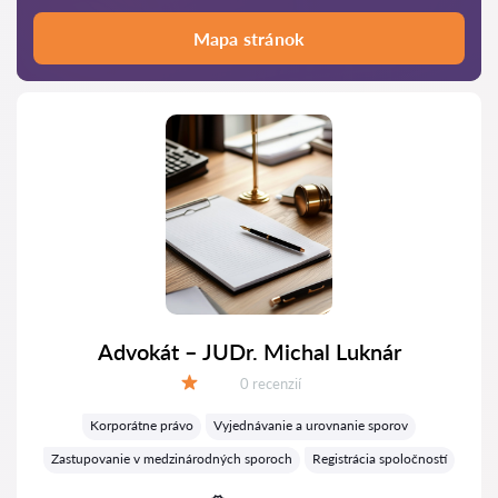
Mapa stránok
Advokát – JUDr. Michal Luknár
Recenzií:
0 recenzií
Hodnotenie:
Korporátne právo
Vyjednávanie a urovnanie sporov
Zastupovanie v medzinárodných sporoch
Registrácia spoločností