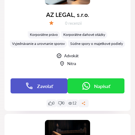
AZ LEGAL, s.r.o.
Recenzií:
0 recenzií
Hodnotenie:
Korporátne právo
Korporátne daňové otázky
Vyjednávanie a urovnanie sporov
Súdne spory o majetkové podiely
Advokát
Nitra
Zavolať
Napísať
0
0
12