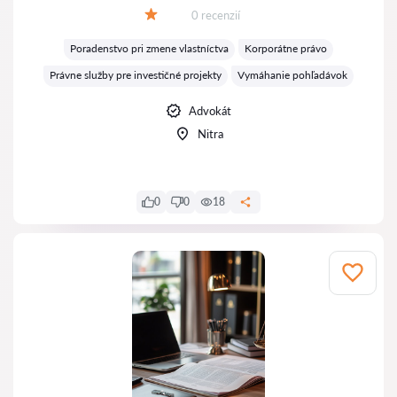
Recenzií:
0 recenzií
Hodnotenie:
Poradenstvo pri zmene vlastníctva
Korporátne právo
Právne služby pre investičné projekty
Vymáhanie pohľadávok
Advokát
Nitra
0
0
18