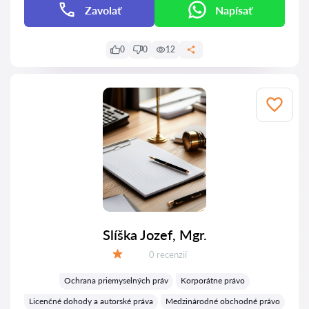
Zavolať
Napísať
0
0
12
Slíška Jozef, Mgr.
Recenzií:
0 recenzií
Hodnotenie:
Ochrana priemyselných práv
Korporátne právo
Licenčné dohody a autorské práva
Medzinárodné obchodné právo