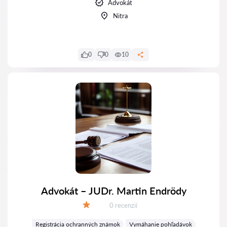
Advokát
Nitra
0
0
10
Advokát – JUDr. Martin Endrödy
Recenzií:
0 recenzií
Hodnotenie:
Registrácia ochranných známok
Vymáhanie pohľadávok