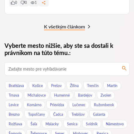
0
0
1
K všetkým článkom
Vyberte mesto nižšie, aby ste sa dostali k
právnikom na túto tému.:
Bratislava
Košice
Prešov
Žilina
Trenčín
Martin
Trnava
Michalovce
Humenné
Bardejov
Zvolen
Levice
Komárno
Prievidza
Lučenec
Ružomberok
Brezno
Topoľčany
Čadca
Trebišov
Galanta
Rožňava
Šaľa
Malacky
Senica
Svidník
Námestovo
Šamorín
Želiezovce
Senec
Hlohovec
Revúca