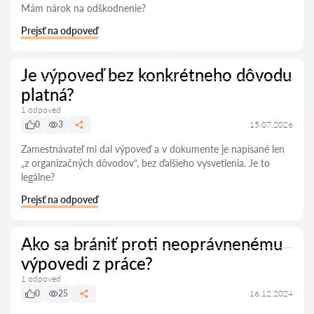
Mám nárok na odškodnenie?
Prejsť na odpoveď
Je výpoveď bez konkrétneho dôvodu
platná?
1 odpoveď
0
3
15.07.2026
Zamestnávateľ mi dal výpoveď a v dokumente je napísané len
„z organizačných dôvodov“, bez ďalšieho vysvetlenia. Je to
legálne?
Prejsť na odpoveď
Ako sa brániť proti neoprávnenému
výpovedi z práce?
1 odpoveď
0
25
16.12.2024