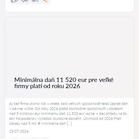
0
0
3
Minimálna daň 11 520 eur pre veľké
firmy platí od roku 2026
Aj keď firma skončí rok v strate, časť veľkých spoločností teraz zaplatí daň
v pevnej výške. Od roku 2026 platia obchodné spoločnosti s obratom
nad 5 miliónov eur minimálnu daň 11 520 eur ročne — bez ohľadu na to,
aký hospodársky výsledok skutočne dosiahli. Účinnosť od 2026 Prah
obratu nad 5 mil. € Minimálna daň […]
23.07.2026