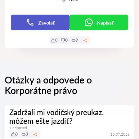
Zavolať
Napísať
0
0
9
Otázky a odpovede o
Korporátne právo
Zadržali mi vodičský preukaz,
môžem ešte jazdiť?
1 odpoveď
0
3
15.07.2026