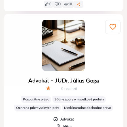
0
0
10
Advokát – JUDr. Július Goga
Recenzií:
0 recenzií
Hodnotenie:
Korporátne právo
Súdne spory o majetkové podiely
Ochrana priemyselných práv
Medzinárodné obchodné právo
Advokát
Nitra