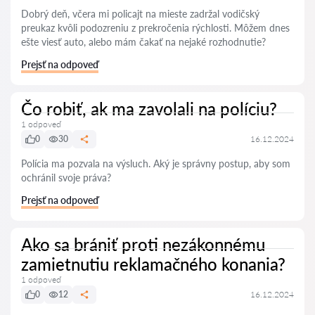
Dobrý deň, včera mi policajt na mieste zadržal vodičský
preukaz kvôli podozreniu z prekročenia rýchlosti. Môžem dnes
ešte viesť auto, alebo mám čakať na nejaké rozhodnutie?
Prejsť na odpoveď
Čo robiť, ak ma zavolali na políciu?
1 odpoveď
0
30
16.12.2024
Polícia ma pozvala na výsluch. Aký je správny postup, aby som
ochránil svoje práva?
Prejsť na odpoveď
Ako sa brániť proti nezákonnému
zamietnutiu reklamačného konania?
1 odpoveď
0
12
16.12.2024