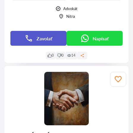
Advokát
Nitra
Zavolať
Napísať
0
0
14