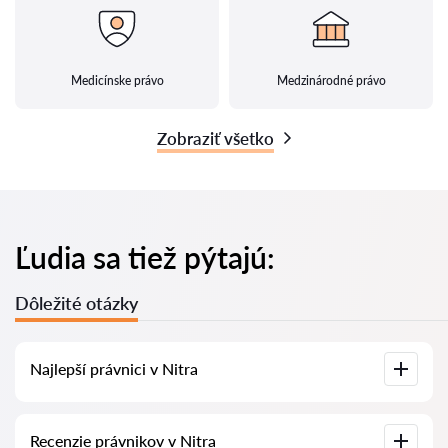
Medicínske právo
Medzinárodné právo
Zobraziť všetko
Ľudia sa tiež pýtajú:
Dôležité otázky
Najlepší právnici v Nitra
U nás nájdete zoznam najlepších právnikov v Nitra s
Recenzie právnikov v Nitra
kompletnými informáciami. Ceny, recenzie, telefónne čísla a