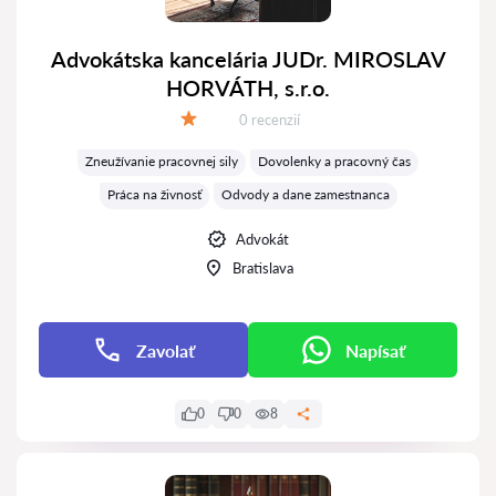
Advokátska kancelária JUDr. MIROSLAV
HORVÁTH, s.r.o.
Recenzií:
0 recenzií
Hodnotenie:
Zneužívanie pracovnej sily
Dovolenky a pracovný čas
Práca na živnosť
Odvody a dane zamestnanca
Advokát
Bratislava
Zavolať
Napísať
0
0
8