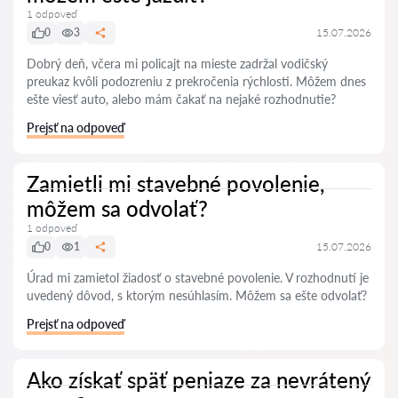
1 odpoveď
0
3
15.07.2026
Dobrý deň, včera mi policajt na mieste zadržal vodičský
preukaz kvôli podozreniu z prekročenia rýchlosti. Môžem dnes
ešte viesť auto, alebo mám čakať na nejaké rozhodnutie?
Prejsť na odpoveď
Zamietli mi stavebné povolenie,
môžem sa odvolať?
1 odpoveď
0
1
15.07.2026
Úrad mi zamietol žiadosť o stavebné povolenie. V rozhodnutí je
uvedený dôvod, s ktorým nesúhlasím. Môžem sa ešte odvolať?
Prejsť na odpoveď
Ako získať späť peniaze za nevrátený