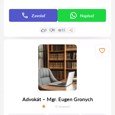
Zavolať
Napísať
0
0
15
Advokát – Mgr. Eugen Gronych
Recenzií:
0 recenzií
Hodnotenie: