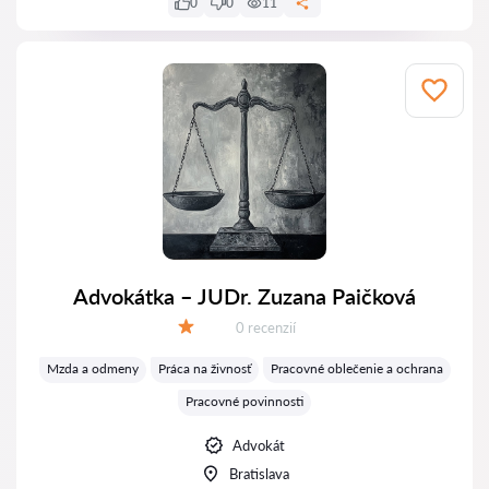
0
0
11
Advokátka – JUDr. Zuzana Paičková
Recenzií:
0 recenzií
Hodnotenie:
Mzda a odmeny
Práca na živnosť
Pracovné oblečenie a ochrana
Pracovné povinnosti
Advokát
Bratislava