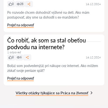
0
28
16.12.2024
Po rozvode chcem dohodnúť výživné na deti. Ako mám
postupovať, aby sme sa dohodli s ex-manželom?
Prejsť na odpoveď
Čo robiť, ak som sa stal obeťou
podvodu na internete?
1 odpoveď
0
6
16.12.2024
Bol(a) som podvedený(á) pri nákupe cez internet. Ako môžem
získať svoje peniaze späť?
Prejsť na odpoveď
Všetky otázky týkajúce sa Práca na živnosť