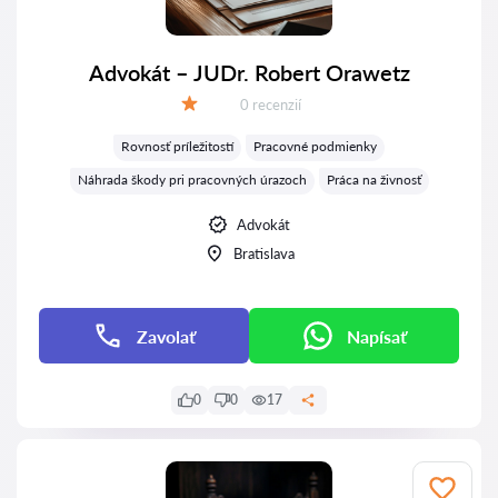
Advokát – JUDr. Robert Orawetz
Recenzií:
0 recenzií
Hodnotenie:
Rovnosť príležitostí
Pracovné podmienky
Náhrada škody pri pracovných úrazoch
Práca na živnosť
Advokát
Bratislava
Zavolať
Napísať
0
0
17