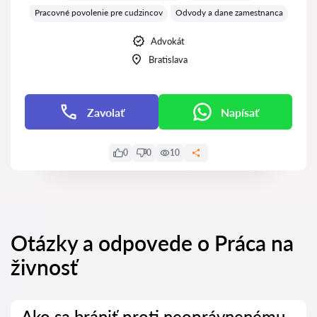
Pracovné povolenie pre cudzincov
Odvody a dane zamestnanca
Advokát
Bratislava
Zavolať
Napísať
0
0
10
Otázky a odpovede o Práca na
živnosť
Ako sa brániť proti neoprávnenému