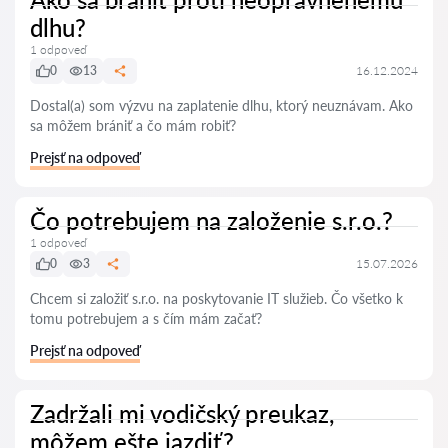
dlhu?
1 odpoveď
0
13
16.12.2024
Dostal(a) som výzvu na zaplatenie dlhu, ktorý neuznávam. Ako
sa môžem brániť a čo mám robiť?
Prejsť na odpoveď
Čo potrebujem na založenie s.r.o.?
1 odpoveď
0
3
15.07.2026
Chcem si založiť s.r.o. na poskytovanie IT služieb. Čo všetko k
tomu potrebujem a s čím mám začať?
Prejsť na odpoveď
Zadržali mi vodičský preukaz,
môžem ešte jazdiť?