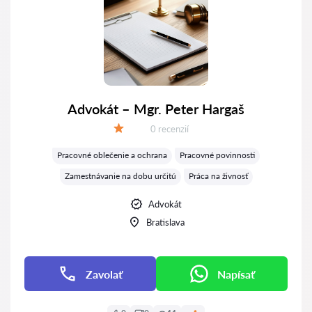
Advokát – Mgr. Peter Hargaš
Recenzií:
0 recenzií
Hodnotenie:
Pracovné oblečenie a ochrana
Pracovné povinnosti
Zamestnávanie na dobu určitú
Práca na živnosť
Advokát
Bratislava
Zavolať
Napísať