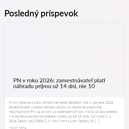
Posledný príspevok
PN v roku 2026: zamestnávateľ platí
náhradu príjmu už 14 dní, nie 10
Tri dni čakania a zrazu štrnásť namiesto desiatich. Od 1. januára 2026
zamestnávateľ vypláca náhradu príjmu pri dočasnej pracovnej
neschopnosti (PN) za prvých 14 kalendárnych dní, nie za 10 ako doteraz
— a Sociálna poisťovňa preberá výplatu až od 15. dňa. Účinnosť 1. 1.
2026 Zákon 462/2003 Z. z. Nový limit 14 dní Sadzby 25 […]
23.07.2026