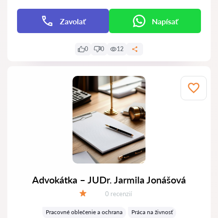
Zavolať
Napísať
0
0
12
Advokátka – JUDr. Jarmila Jonášová
Recenzií:
0 recenzií
Hodnotenie:
Pracovné oblečenie a ochrana
Práca na živnosť