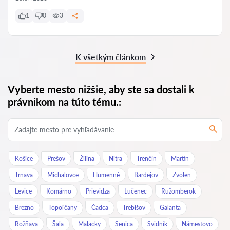
1
0
3
K všetkým článkom
Vyberte mesto nižšie, aby ste sa dostali k
právnikom na túto tému.:
Košice
Prešov
Žilina
Nitra
Trenčín
Martin
Trnava
Michalovce
Humenné
Bardejov
Zvolen
Levice
Komárno
Prievidza
Lučenec
Ružomberok
Brezno
Topoľčany
Čadca
Trebišov
Galanta
Rožňava
Šaľa
Malacky
Senica
Svidník
Námestovo