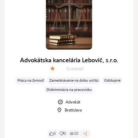
Advokátska kancelária Lebovič, s.r.o.
Recenzií:
0 recenzií
Hodnotenie:
Práca na živnosť
Zamestnávanie na dobu určitú
Odstupné
Diskriminácia na pracovisku
Advokát
Bratislava
0
0
10