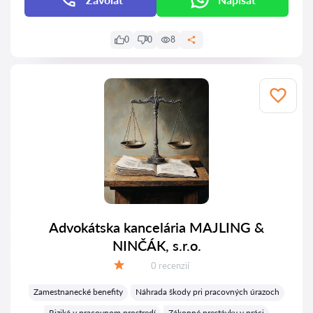
0
0
8
Advokátska kancelária MAJLING &
NINČÁK, s.r.o.
Recenzií:
0 recenzií
Hodnotenie:
Zamestnanecké benefity
Náhrada škody pri pracovných úrazoch
Riziká v pracovnom prostredí
Zákonné prestávky v práci