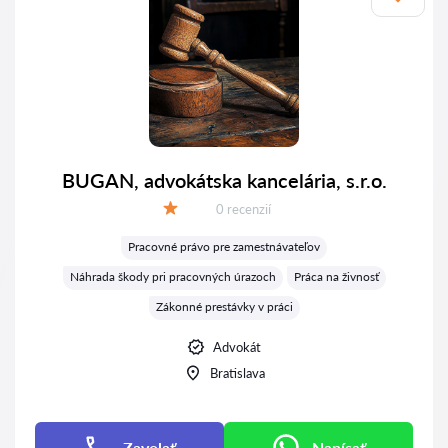
BUGAN, advokátska kancelária, s.r.o.
Recenzií:
0 recenzií
Hodnotenie:
Pracovné právo pre zamestnávateľov
Náhrada škody pri pracovných úrazoch
Práca na živnosť
Zákonné prestávky v práci
Advokát
Bratislava
Zavolať
Napísať