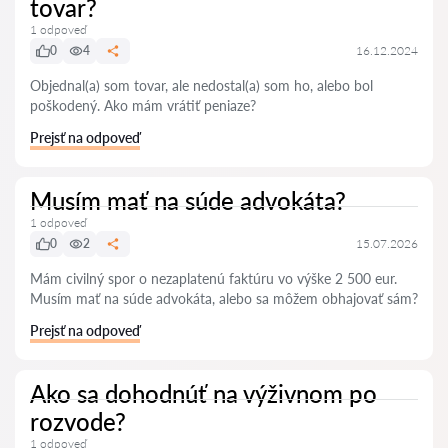
tovar?
1 odpoveď
0
4
16.12.2024
Objednal(a) som tovar, ale nedostal(a) som ho, alebo bol
poškodený. Ako mám vrátiť peniaze?
Prejsť na odpoveď
Musím mať na súde advokáta?
1 odpoveď
0
2
15.07.2026
Mám civilný spor o nezaplatenú faktúru vo výške 2 500 eur.
Musím mať na súde advokáta, alebo sa môžem obhajovať sám?
Prejsť na odpoveď
Ako sa dohodnúť na výživnom po
rozvode?
1 odpoveď