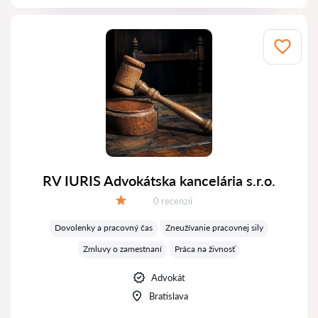
RV IURIS Advokátska kancelária s.r.o.
Recenzií:
0 recenzií
Hodnotenie:
Dovolenky a pracovný čas
Zneužívanie pracovnej sily
Zmluvy o zamestnaní
Práca na živnosť
Advokát
Bratislava