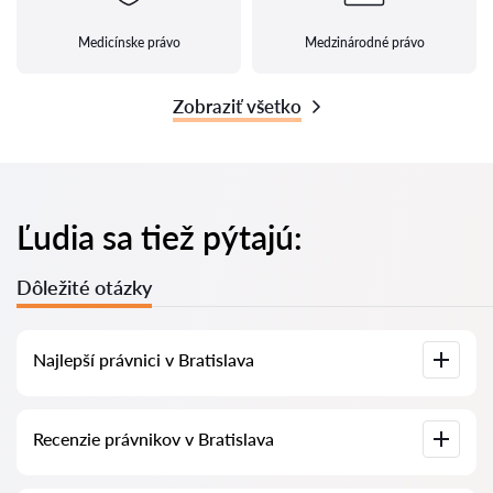
Medicínske právo
Medzinárodné právo
Zobraziť všetko
Ľudia sa tiež pýtajú:
Dôležité otázky
Najlepší právnici v Bratislava
U nás nájdete zoznam najlepších právnikov v Bratislava s
Recenzie právnikov v Bratislava
kompletnými informáciami. Ceny, recenzie, telefónne čísla a
adresy.